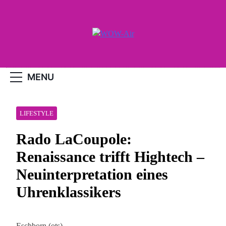
Skip
to
content
WOW-Air
MENU
LIFESTYLE
Rado LaCoupole:
Renaissance trifft Hightech –
Neuinterpretation eines
Uhrenklassikers
Eschborn (ots) –