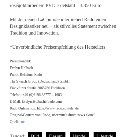
roségoldfarbenem PVD-Edelstahl – 3.350 Euro
Mit der neuen LaCoupole interpretiert Rado einen
Designklassiker neu – als stilvolles Statement zwischen
Tradition und Innovation.
*Unverbindliche Preisempfehlung des Herstellers
Pressekontakt:
Evelyn Holbach
Public Relations Rado
The Swatch Group (Deutschland) GmbH
Frankfurter Straße 2065760 Eschborn
Telefon: +49 (0)6196 88777 – 1603
E-Mail:
Evelyn.Holbach@rado.com
Rado Onlineshop: https://www.rado.com/de_de
Original-Content von: Rado, übermittelt durch news aktuell
Quelle:
ots
Tagged:
Bild
Design
Handel
Lifestyle