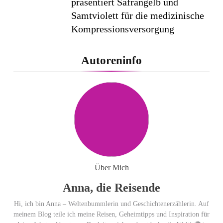
präsentiert Safrangelb und
Samtviolett für die medizinische
Kompressionsversorgung
PEPE JEANS LONDON AW26
Autoreninfo
Flachste mechanische
Weltzeituhr gewinnt Red Dot:
Best of the Best 2026 / NOMOS
Glashütte erzielt 94 von 100
Punkten.
Über Mich
Anna, die Reisende
Hi, ich bin Anna – Weltenbummlerin und Geschichtenerzählerin. Auf
meinem Blog teile ich meine Reisen, Geheimtipps und Inspiration für