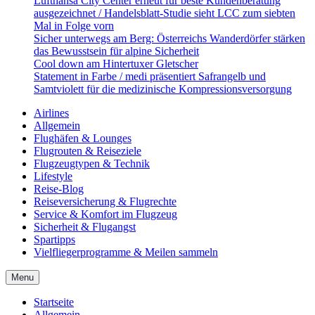
Lufthansa City Center erneut für beste Kundenberatung
ausgezeichnet / Handelsblatt-Studie sieht LCC zum siebten
Mal in Folge vorn
Sicher unterwegs am Berg: Österreichs Wanderdörfer stärken
das Bewusstsein für alpine Sicherheit
Cool down am Hintertuxer Gletscher
Statement in Farbe / medi präsentiert Safrangelb und
Samtviolett für die medizinische Kompressionsversorgung
Airlines
Allgemein
Flughäfen & Lounges
Flugrouten & Reiseziele
Flugzeugtypen & Technik
Lifestyle
Reise-Blog
Reiseversicherung & Flugrechte
Service & Komfort im Flugzeug
Sicherheit & Flugangst
Spartipps
Vielfliegerprogramme & Meilen sammeln
Menu
Startseite
Allgemein