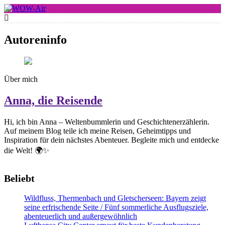
Skip
to
WOW-Air
content
Autoreninfo
Über mich
Anna, die Reisende
Hi, ich bin Anna – Weltenbummlerin und Geschichtenerzählerin.
Auf meinem Blog teile ich meine Reisen, Geheimtipps und
Inspiration für dein nächstes Abenteuer. Begleite mich und entdecke
die Welt! 🌍✨
Beliebt
Wildfluss, Thermenbach und Gletscherseen: Bayern zeigt
seine erfrischende Seite / Fünf sommerliche Ausflugsziele,
abenteuerlich und außergewöhnlich