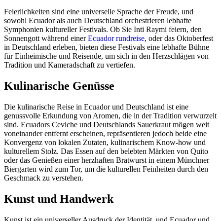
Feierlichkeiten sind eine universelle Sprache der Freude, und
sowohl Ecuador als auch Deutschland orchestrieren lebhafte
Symphonien kultureller Festivals. Ob Sie Inti Raymi feiern, den
Sonnengott während einer
Ecuador rundreise
, oder das Oktoberfest
in Deutschland erleben, bieten diese Festivals eine lebhafte Bühne
für Einheimische und Reisende, um sich in den Herzschlägen von
Tradition und Kameradschaft zu vertiefen.
Kulinarische Genüsse
Die kulinarische Reise in Ecuador und Deutschland ist eine
genussvolle Erkundung von Aromen, die in der Tradition verwurzelt
sind. Ecuadors Ceviche und Deutschlands Sauerkraut mögen weit
voneinander entfernt erscheinen, repräsentieren jedoch beide eine
Konvergenz von lokalen Zutaten, kulinarischem Know-how und
kulturellem Stolz. Das Essen auf den belebten Märkten von Quito
oder das Genießen einer herzhaften Bratwurst in einem Münchner
Biergarten wird zum Tor, um die kulturellen Feinheiten durch den
Geschmack zu verstehen.
Kunst und Handwerk
Kunst ist ein universeller Ausdruck der Identität, und Ecuador und