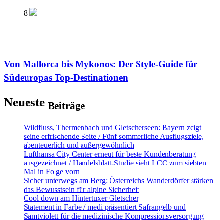
8
Von Mallorca bis Mykonos: Der Style-Guide für
Südeuropas Top-Destinationen
Neueste
Beiträge
Wildfluss, Thermenbach und Gletscherseen: Bayern zeigt
seine erfrischende Seite / Fünf sommerliche Ausflugsziele,
abenteuerlich und außergewöhnlich
Lufthansa City Center erneut für beste Kundenberatung
ausgezeichnet / Handelsblatt-Studie sieht LCC zum siebten
Mal in Folge vorn
Sicher unterwegs am Berg: Österreichs Wanderdörfer stärken
das Bewusstsein für alpine Sicherheit
Cool down am Hintertuxer Gletscher
Statement in Farbe / medi präsentiert Safrangelb und
Samtviolett für die medizinische Kompressionsversorgung