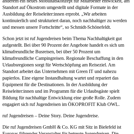
anderem ein neues Mobilitätskonzept für Mitarbeiter entwickelt, am
Standort auf Ökostrom umgestellt und digitale Formate in der
Ausbildung der Reiseleiter:innen erprobt. „Wir arbeiten
kontinuierlich und strukturiert daran, noch nachhaltiger zu werden
und messen unsere Fortschritte“, so Schmidt-Schönefeldt.
Schon jetzt ist ruf Jugendreisen beim Thema Nachhaltigkeit gut
aufgestellt. Bei über 90 Prozent der Angebote handelt es sich um
klimafreundliche Busreisen, bei über 50 Prozent um
klimafreundliche Campingreisen. Regionale Beschaffung in den
Urlaubsregionen sorgt für Wertschöpfung am Reiseziel. Am
Standort arbeitet das Unternehmen mit Green IT und nahezu
papierlos. Eine eigene Instandhaltung wartet und repariert das
Equipment für die Destinationen. In der Ausbildung der
Reiseleiter:innen und im Programm für die Urlaubsgäste spielt
Bildung für nachhaltige Entwicklung eine große Rolle. Zudem
engagiert sich ruf Jugendreisen im ÖKOPROFIT Klub OWL.
ruf Jugendreisen – Deine Story. Deine Jugendreise.
Die ruf Jugendreisen GmbH & Co. KG mit Sitz in Bielefeld ist
Europas führender Veranstalter für betreute Jugendreisen. Die