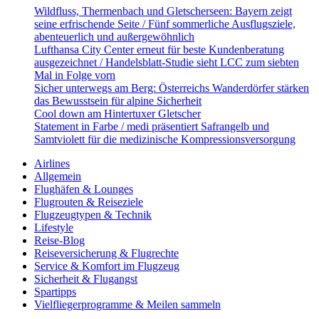
Wildfluss, Thermenbach und Gletscherseen: Bayern zeigt
seine erfrischende Seite / Fünf sommerliche Ausflugsziele,
abenteuerlich und außergewöhnlich
Lufthansa City Center erneut für beste Kundenberatung
ausgezeichnet / Handelsblatt-Studie sieht LCC zum siebten
Mal in Folge vorn
Sicher unterwegs am Berg: Österreichs Wanderdörfer stärken
das Bewusstsein für alpine Sicherheit
Cool down am Hintertuxer Gletscher
Statement in Farbe / medi präsentiert Safrangelb und
Samtviolett für die medizinische Kompressionsversorgung
Airlines
Allgemein
Flughäfen & Lounges
Flugrouten & Reiseziele
Flugzeugtypen & Technik
Lifestyle
Reise-Blog
Reiseversicherung & Flugrechte
Service & Komfort im Flugzeug
Sicherheit & Flugangst
Spartipps
Vielfliegerprogramme & Meilen sammeln