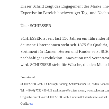
Dieser Schritt zeigt das Engagement der Marke, ihre
Expertise im Bereich hochwertiger Tag- und Nachtw
Über SCHIESSER
SCHIESSER ist seit fast 150 Jahren ein führender 
deutsche Unternehmen steht seit 1875 für Qualität
Sortiment für Damen, Herren und Kinder setzt S
nachhaltiger Produktion. Innovation und Verantwor
wird. SCHIESSER steht für Wäsche, die den Mensch
Pressekontakt:
SCHIESSER GmbH, Christoph Böhling, Schützenstraße 18, 78315 Radolfze
Tel.: +49 (0) 7732 / 90-0, E-mail:
presse@schiesser.com
, www.schiesser.co
Original-Content von: SCHIESSER GmbH, übermittelt durch news aktuell
Quelle:
ots