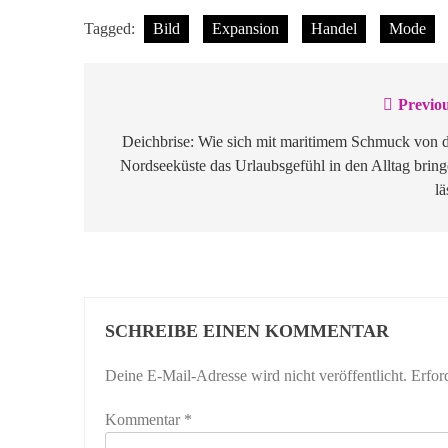
Tagged:
Bild
Expansion
Handel
Mode
Previou
Beitragsnavigation
Deichbrise: Wie sich mit maritimem Schmuck von 
Nordseeküste das Urlaubsgefühl in den Alltag brin
lä
SCHREIBE EINEN KOMMENTAR
Deine E-Mail-Adresse wird nicht veröffentlicht.
Erfor
Kommentar
*