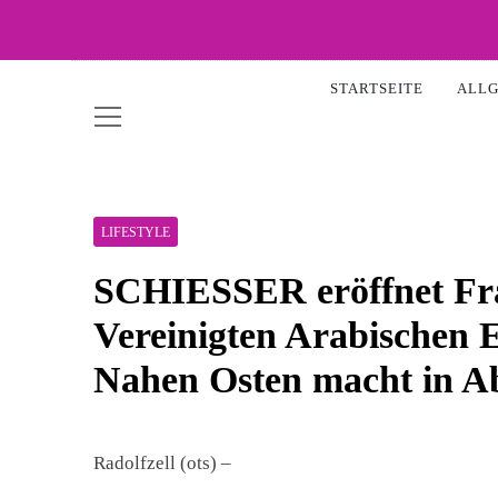
Skip
to
WOW-
content
STARTSEITE
ALL
LIFESTYLE
SCHIESSER eröffnet Fra
Vereinigten Arabischen E
Nahen Osten macht in A
Radolfzell (ots) –