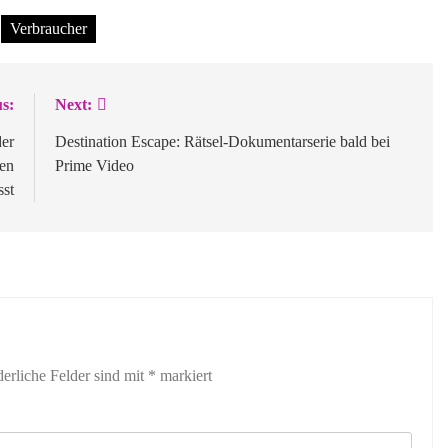
Verbraucher
s:
Next:
der
Destination Escape: Rätsel-Dokumentarserie bald bei
gen
Prime Video
sst
derliche Felder sind mit
*
markiert