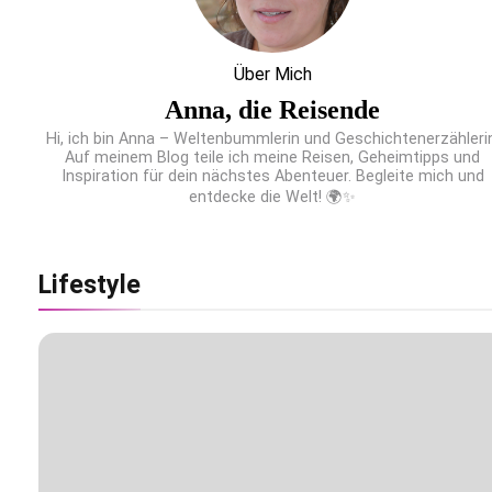
PEPE JEANS LONDON AW26
Über Mich
Anna, die Reisende
Hi, ich bin Anna – Weltenbummlerin und Geschichtenerzählerin
Auf meinem Blog teile ich meine Reisen, Geheimtipps und
Inspiration für dein nächstes Abenteuer. Begleite mich und
entdecke die Welt! 🌍✨
Flachste mechanische Weltzeituhr gewinnt Red
Dot: Best of the Best 2026 / NOMOS Glashütte
erzielt 94 von 100 Punkten.
Lifestyle