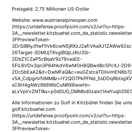
Preisgeld: 2,75 Millionen US-Dollar
Website: www.austrianalpineopen.com
(https://urldefense.proofpoint.com/v2/url?u=https-
3A__newsletter.kitzbuehel.com_de_statistic.newsletter
3FPreviewToken-
3DrSiBRyJflwf1lVk6cwN5jRXzJ2afiVAaXJ1ZAWw92sc
26Target-3DMUjTKvgiBQjLzKcl3Si-
2DbZ1CZaP5cBqaV9z79vasEE-
5FiL6VDx3qn3P84hkdV6wMOH8QBwdBc5PcXJ-2D9
2DcSbEaA2&d=DwMFaQ&c=euGZstcaTDllvimEN8b7j
v5A_CdpgnVfiiMM&r=lY2QO7PkPFNd_5sDDqRbtiqj
sC8H4gAWz988WbCuNRX8wwHn-
aLxVpVvZNTl&s=p0d0U0_OMMbd0zaIxt1AeYuqbS5EC
Alle Informationen zu Golf in Kitzbühel finden Sie unt
golf.kitzbuehel.com
(https://urldefense.proofpoint.com/v2/url?u=https-
3A__newsletter.kitzbuehel.com_de_statistic.newsletter
3FPreviewToken-