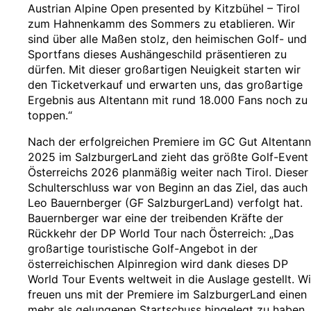
Austrian Alpine Open presented by Kitzbühel – Tirol
zum Hahnenkamm des Sommers zu etablieren. Wir
sind über alle Maßen stolz, den heimischen Golf- und
Sportfans dieses Aushängeschild präsentieren zu
dürfen. Mit dieser großartigen Neuigkeit starten wir
den Ticketverkauf und erwarten uns, das großartige
Ergebnis aus Altentann mit rund 18.000 Fans noch zu
toppen.“
Nach der erfolgreichen Premiere im GC Gut Altentann
2025 im SalzburgerLand zieht das größte Golf-Event
Österreichs 2026 planmäßig weiter nach Tirol. Dieser
Schulterschluss war von Beginn an das Ziel, das auch
Leo Bauernberger (GF SalzburgerLand) verfolgt hat.
Bauernberger war eine der treibenden Kräfte der
Rückkehr der DP World Tour nach Österreich: „Das
großartige touristische Golf-Angebot in der
österreichischen Alpinregion wird dank dieses DP
World Tour Events weltweit in die Auslage gestellt. Wi
freuen uns mit der Premiere im SalzburgerLand einen
mehr als gelungenen Startschuss hingelegt zu haben,