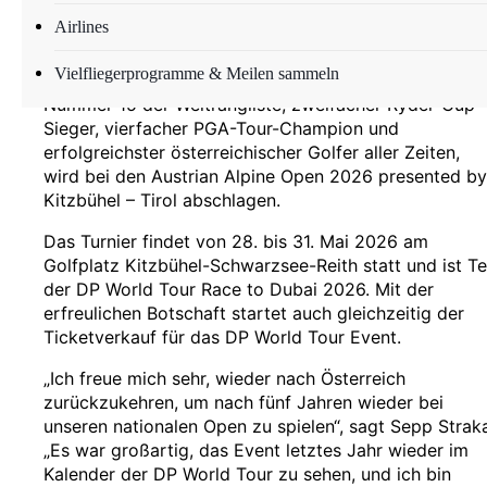
ersehnte Heimspiel
Airlines
Österreichs größtes Golfturnier bekommt sein
Vielfliegerprogramme & Meilen sammeln
ultimatives Highlight: Sepp Straka, die aktuelle
Nummer 15 der Weltrangliste, zweifacher Ryder-Cup-
Sieger, vierfacher PGA-Tour-Champion und
erfolgreichster österreichischer Golfer aller Zeiten,
wird bei den Austrian Alpine Open 2026 presented by
Kitzbühel – Tirol abschlagen.
Das Turnier findet von 28. bis 31. Mai 2026 am
Golfplatz Kitzbühel-Schwarzsee-Reith statt und ist Te
der DP World Tour Race to Dubai 2026. Mit der
erfreulichen Botschaft startet auch gleichzeitig der
Ticketverkauf für das DP World Tour Event.
„Ich freue mich sehr, wieder nach Österreich
zurückzukehren, um nach fünf Jahren wieder bei
unseren nationalen Open zu spielen“, sagt Sepp Strak
„Es war großartig, das Event letztes Jahr wieder im
Kalender der DP World Tour zu sehen, und ich bin