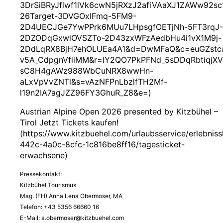
3DrSiBRyJflwf1lVk6cwN5jRXzJ2afiVAaXJ1ZAWw92sc
26Target-3DVGOxIFmq-5FM9-
2D4UECJGe7YwPPrk6MUu7LHpsgfOETjNh-5FT3rqJ-
2DZODqGxwlOVSZTo-2D43zxWFzAedbHu4i1vX1M9j-
2DdLqRX8BjH7ehOLUEa4A1&d=DwMFaQ&c=euGZstca
v5A_CdpgnVfiiMM&r=lY2QO7PkPFNd_5sDDqRbtiqj
sC8H4gAWz988WbCuNRX8wwHn-
aLxVpVvZNTl&s=vAzNFPnLbzlfTH2Mf-
l19n2IA7agJZZ96FY3GhuR_Z8&e=)
Austrian Alpine Open 2026 presented by Kitzbühel –
Tirol Jetzt Tickets kaufen!
(https://www.kitzbuehel.com/urlaubsservice/erlebnis
442c-4a0c-8cfc-1c816be8ff16/tagesticket-
erwachsene)
Pressekontakt:
Kitzbühel Tourismus
Mag. (FH) Anna Lena Obermoser, MA
Telefon: +43 5356 66660 16
E-Mail:
a.obermoser@kitzbuehel.com