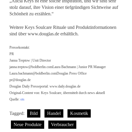
„Alicia Keys ist eine solche Inspiration, und wir sind sehr
stolz darauf, ihre Vision einer tiefgründigen Sichtweise auf
Schönheit zu erzählen.“
Weitere Keys Soulcare Rituale und Produktinformationen
sind über www.douglas.de erhältlich.
Pressekontakt:
PR
Janna Treptow | Unit Director
janna.treptow@boldberlin.comLaura
Bachmann | Junior PR Manager
Laura.bachmann@boldberlin.comDouglas
Press Office
pr@douglas.de
Douglas Daily Presseportal: www.daily.douglas.de
Original-Content von: Keys Soulcare, übermittelt durch news aktuell
Quelle:
ots
Tagged:
Bild
Handel
Kosmetik
Neue Produkte
Verbraucher