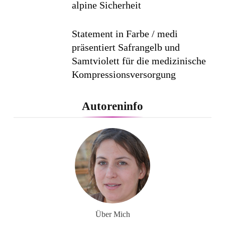
alpine Sicherheit
Statement in Farbe / medi
präsentiert Safrangelb und
Samtviolett für die medizinische
Kompressionsversorgung
PEPE JEANS LONDON AW26
Autoreninfo
Flachste mechanische
Weltzeituhr gewinnt Red Dot:
Best of the Best 2026 / NOMOS
Glashütte erzielt 94 von 100
Punkten.
Über Mich