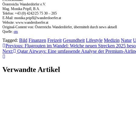
Österreichs Wanderdörfer e.V.
Mag. Monika Pripfl, B.A.
Telefon: +43 (0) 4242/25 75 30 – 205
E-Mail:
monika.pripfl@wanderdoerfer.at
Website: www.wanderdoerfer.at
Original-Content von: Österreichs Wanderdörfer, übermittelt durch news aktuell
Quelle:
ots
Tagged:
Bild
Finanzen
Freizeit
Gesundheit
Lifestyle
Medizin
Natur
U
Beitragsnavigation
Previous:
Flugrouten im Wandel: Welche neuen Strecken 2025 beson
Next:
Qatar Airways: Eine umfassende Analyse der Premium-Airlin
Verwandte Artikel