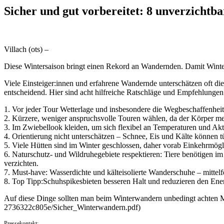
Sicher und gut vorbereitet: 8 unverzicht
Villach (ots) –
Diese Wintersaison bringt einen Rekord an Wandernden. Damit Winter
Viele Einsteiger:innen und erfahrene Wandernde unterschätzen oft di
entscheidend. Hier sind acht hilfreiche Ratschläge und Empfehlun
1. Vor jeder Tour Wetterlage und insbesondere die Wegbeschaffenheit
2. Kürzere, weniger anspruchsvolle Touren wählen, da der Körper meh
3. Im Zwiebellook kleiden, um sich flexibel an Temperaturen und Akt
4. Orientierung nicht unterschätzen – Schnee, Eis und Kälte können 
5. Viele Hütten sind im Winter geschlossen, daher vorab Einkehrmögl
6. Naturschutz- und Wildruhegebiete respektieren: Tiere benötigen
verzichten.
7. Must-have: Wasserdichte und kälteisolierte Wanderschuhe – mittelf
8. Top Tipp:Schuhspikesbieten besseren Halt und reduzieren den En
Auf diese Dinge sollten man beim Winterwandern unbedingt achten 
2736322c805e/Sicher_Winterwandern.pdf)
Pressekontakt: