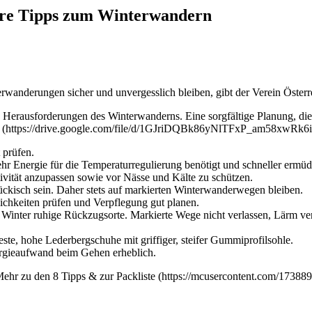
bare Tipps zum Winterwandern
wanderungen sicher und unvergesslich bleiben, gibt der Verein Österr
e Herausforderungen des Winterwanderns. Eine sorgfältige Planung, di
gen (https://drive.google.com/file/d/1GJriDQBk86yNlTFxP_am58xwRk6i
 prüfen.
r Energie für die Temperaturregulierung benötigt und schneller ermüd
ivität anzupassen sowie vor Nässe und Kälte zu schützen.
tückisch sein. Daher stets auf markierten Winterwanderwegen bleiben.
ichkeiten prüfen und Verpflegung gut planen.
 im Winter ruhige Rückzugsorte. Markierte Wege nicht verlassen, Lär
este, hohe Lederbergschuhe mit griffiger, steifer Gummiprofilsohle.
ergieaufwand beim Gehen erheblich.
Mehr zu den 8 Tipps & zur Packliste (https://mcusercontent.com/1738