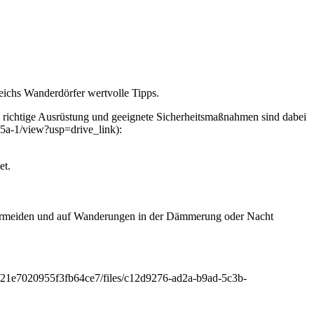
eichs Wanderdörfer wertvolle Tipps.
e richtige Ausrüstung und geeignete Sicherheitsmaßnahmen sind dabei
5a-1/view?usp=drive_link):
et.
m vermeiden und auf Wanderungen in der Dämmerung oder Nacht
8921e7020955f3fb64ce7/files/c12d9276-ad2a-b9ad-5c3b-