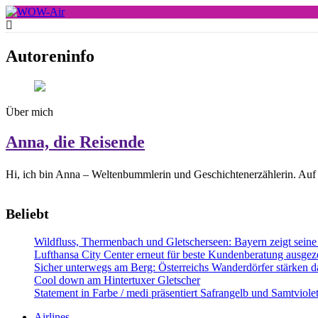
Skip
to
WOW-Air
content
Autoreninfo
Über mich
Anna, die Reisende
Hi, ich bin Anna – Weltenbummlerin und Geschichtenerzählerin. Auf 
Beliebt
Wildfluss, Thermenbach und Gletscherseen: Bayern zeigt seine 
Lufthansa City Center erneut für beste Kundenberatung ausgeze
Sicher unterwegs am Berg: Österreichs Wanderdörfer stärken da
Cool down am Hintertuxer Gletscher
Statement in Farbe / medi präsentiert Safrangelb und Samtviol
Airlines