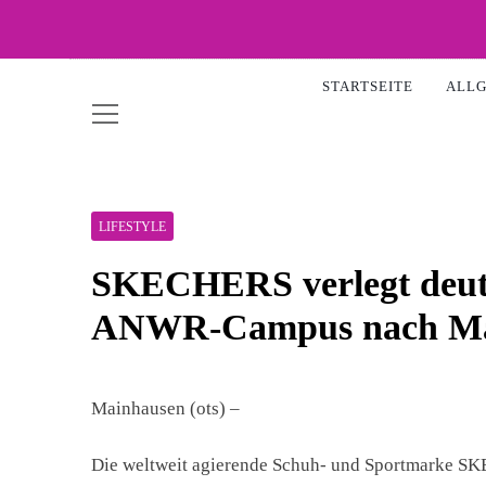
Skip
to
WOW-
content
STARTSEITE
ALL
LIFESTYLE
SKECHERS verlegt deuts
ANWR-Campus nach Ma
Mainhausen (ots) –
Die weltweit agierende Schuh- und Sportmarke SK