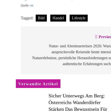
Quelle:
ots
Tagged:
Bild
Handel
Lifestyle
Previou
Beitragsnavigation
Natur- und Abenteuerreisen 2026: War
anspruchsvolle Reisende heute intens
Naturerlebnisse, persönliche Herausforderungen 
authentische Erfahrungen suc
Verwandte Artikel
Sicher Unterwegs Am Berg:
Österreichs Wanderdörfer
Stärken Das Bewusstsein Für