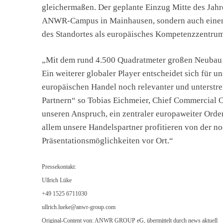
gleichermaßen. Der geplante Einzug Mitte des Jahr
ANWR-Campus in Mainhausen, sondern auch einen w
des Standortes als europäisches Kompetenzzentrum 
„Mit dem rund 4.500 Quadratmeter großen Neubau 
Ein weiterer globaler Player entscheidet sich für 
europäischen Handel noch relevanter und unterstre
Partnern“ so Tobias Eichmeier, Chief Commercial
unseren Anspruch, ein zentraler europaweiter Orde
allem unsere Handelspartner profitieren von der n
Präsentationsmöglichkeiten vor Ort.“
Pressekontakt:
Ullrich Lüke
+49 1525 6711030
ullrich.lueke@anwr-group.com
Original-Content von: ANWR GROUP eG, übermittelt durch news aktuell