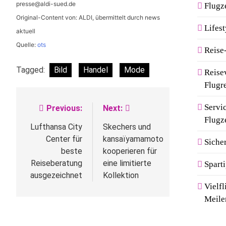
presse@aldi-sued.de
Flugz
Original-Content von: ALDI, übermittelt durch news
Lifest
aktuell
Quelle:
ots
Reise
Tagged:
Bild
Handel
Mode
Reise
Flugr
Servi
Previous:
Next:
Beitragsnavigation
Flugz
Lufthansa City
Skechers und
Center für
kansaïyamamoto
Siche
beste
kooperieren für
Reiseberatung
eine limitierte
Spart
ausgezeichnet
Kollektion
Vielf
Meile