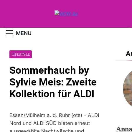
Skip
to
content
WOW-Air
MENU
A
LIFESTYLE
Sommerhauch by
Sylvie Meis: Zweite
Kollektion für ALDI
Essen/Mülheim a. d. Ruhr (ots) – ALDI
Nord und ALDI SÜD bieten erneut
Anna,
ausgewählte Nachtwäsche und