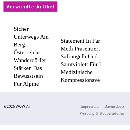
Verwandte Artikel
Sicher
Unterwegs Am
Statement In Farbe /
Berg:
Medi Präsentiert
Österreichs
Safrangelb Und
Wanderdörfer
Samtviolett Für Die
Stärken Das
Medizinische
Bewusstsein
Kompressionsversorgung
Für Alpine
Sicherheit
©2026 WOW Air
Impressum
Datenschutz
PEPE
Werbung & Kooperationen
JEANS
Flachste
LONDON
Mechanische