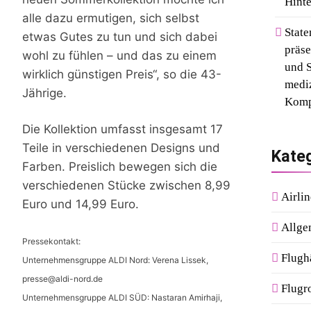
Hinte
alle dazu ermutigen, sich selbst
State
etwas Gutes zu tun und sich dabei
präse
wohl zu fühlen – und das zu einem
und S
wirklich günstigen Preis“, so die 43-
medi
Jährige.
Komp
Die Kollektion umfasst insgesamt 17
Teile in verschiedenen Designs und
Kate
Farben. Preislich bewegen sich die
verschiedenen Stücke zwischen 8,99
Airlin
Euro und 14,99 Euro.
Allge
Pressekontakt:
Flugh
Unternehmensgruppe ALDI Nord: Verena Lissek,
presse@aldi-nord.de
Flugr
Unternehmensgruppe ALDI SÜD: Nastaran Amirhaji,