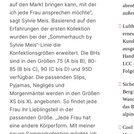
auf den Markt bringen kann, mit der
abent
ich jede Frau ansprechen möchte“,
auße
sagt Sylvie Meis. Basierend auf den
Lufth
Erfahrungen der ersten Kollektion
erneu
wurden bei der „Sommerhauch by
Kund
Sylvie Meis“-Linie die
ausge
Konfektionsgrößen erweitert. Die BHs
Hande
sind in den Größen 75 (A bis B), 80-
LCC 
85 (B bis C), 90 (C bis D) und 95D
Folg
verfügbar. Die passenden Slips,
Sich
Pyjamas, Negligés und
Berg:
Morgenmäntel werden in den Größen
Wand
XS bis XL angeboten. So findet jede
das B
Frau ihr Lieblingsteil in der
alpin
passenden Größe. „Jede Frau hat
eine andere Körperform. Mit meiner
Cool
neuen Sommerkollektion möchte ich