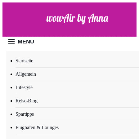
Skip
to
content
WOW-Air
MENU
Startseite
REISE-BLOG
Allgemein
Steve Heinecke und
Lifestyle
Alexander Laubner: So
Reise-Blog
gewinnen Hotelbetreiber
passende Mitarbeiter und
Spartipps
zahlungskräftige Gäste
Flughäfen & Lounges