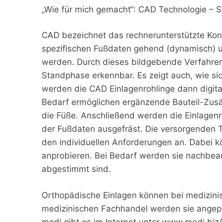
„Wie für mich gemacht“: CAD Technologie – Sc
CAD bezeichnet das rechnerunterstützte Kon
spezifischen Fußdaten gehend (dynamisch) un
werden. Durch dieses bildgebende Verfahren s
Standphase erkennbar. Es zeigt auch, wie sic
werden die CAD Einlagenrohlinge dann digit
Bedarf ermöglichen ergänzende Bauteil-Zusä
die Füße. Anschließend werden die Einlagen
der Fußdaten ausgefräst. Die versorgenden 
den individuellen Anforderungen an. Dabei k
anprobieren. Bei Bedarf werden sie nachbear
abgestimmt sind.
Orthopädische Einlagen können bei medizinis
medizinischen Fachhandel werden sie angepa
medi gibt es im Internet unter www.medi.bi