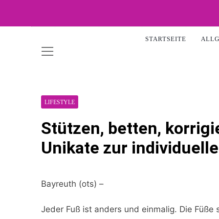
Skip
to
WOW-A
content
STARTSEITE
ALL
LIFESTYLE
Stützen, betten, korrig
Unikate zur individuel
Bayreuth (ots) –
Jeder Fuß ist anders und einmalig. Die Füße