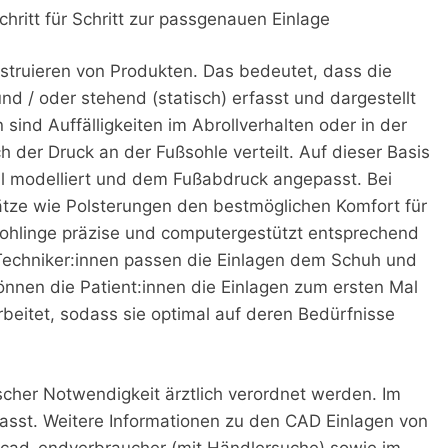
hritt für Schritt zur passgenauen Einlage
struieren von Produkten. Das bedeutet, dass die
d / oder stehend (statisch) erfasst und dargestellt
ind Auffälligkeiten im Abrollverhalten oder in der
h der Druck an der Fußsohle verteilt. Auf dieser Basis
al modelliert und dem Fußabdruck angepasst. Bei
tze wie Polsterungen den bestmöglichen Komfort für
rohlinge präzise und computergestützt entsprechend
Techniker:innen passen die Einlagen dem Schuh und
önnen die Patient:innen die Einlagen zum ersten Mal
beitet, sodass sie optimal auf deren Bedürfnisse
cher Notwendigkeit ärztlich verordnet werden. Im
sst. Weitere Informationen zu den CAD Einlagen von
z/cad-endverbraucher (mit Händlersuche) sowie im