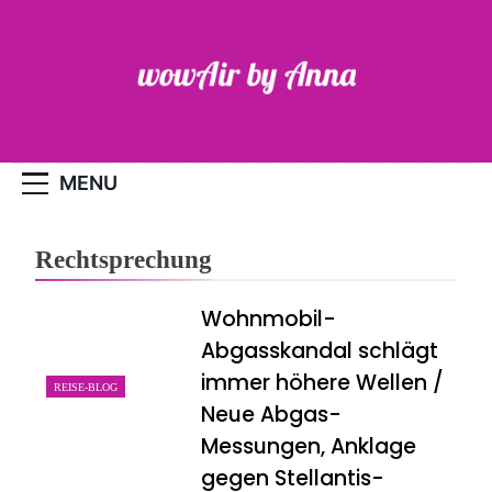
Skip
to
content
WOW-Air
MENU
Rechtsprechung
Wohnmobil-
Abgasskandal schlägt
immer höhere Wellen /
REISE-BLOG
Neue Abgas-
Messungen, Anklage
gegen Stellantis-