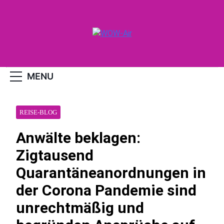
Skip
to
content
WOW-Air
MENU
REISE-BLOG
Anwälte beklagen:
Zigtausend
Quarantäneanordnungen in
der Corona Pandemie sind
unrechtmäßig und