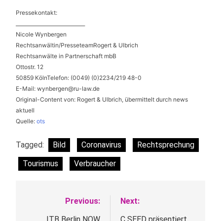
Pressekontakt:
____________________________
Nicole Wynbergen
Rechtsanwältin/PresseteamRogert & Ulbrich
Rechtsanwälte in Partnerschaft mbB
Ottostr. 12
50859 KölnTelefon: (0049) (0)2234/219 48-0
E-Mail:
wynbergen@ru-law.de
Original-Content von: Rogert & Ulbrich, übermittelt durch news
aktuell
Quelle:
ots
Tagged:
Bild
Coronavirus
Rechtsprechung
Tourismus
Verbraucher
Previous:
Next:
Beitragsnavigation
ITB Berlin NOW
C SEED präsentiert