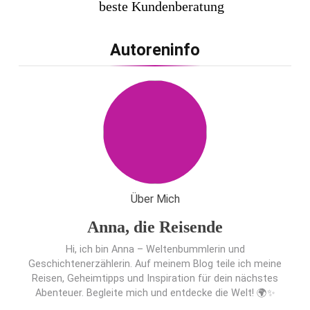
beste Kundenberatung
ausgezeichnet / Handelsblatt-
Studie sieht LCC zum siebten
Autoreninfo
Mal in Folge vorn
Cool down am Hintertuxer
Gletscher
Ägypten erleben mit Builder
Travel: sicher, persönlich und gut
Über Mich
begleitet
Anna, die Reisende
Hi, ich bin Anna – Weltenbummlerin und
Geschichtenerzählerin. Auf meinem Blog teile ich meine
Reisen, Geheimtipps und Inspiration für dein nächstes
Abenteuer. Begleite mich und entdecke die Welt! 🌍✨