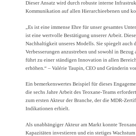
Dieser Ansatz wird durch robuste interne Infrastruk
Kommunikation auf allen Hierarchieebenen und kon
„Es ist eine immense Ehre für unser gesamtes Unter
ist eine wertvolle Bestätigung unserer Arbeit. Dies
Nachhaltigkeit unseres Modells. Sie spiegelt auch 
Verbesserungen anzustreben und sowohl in Bezug au
führt zu einer ständigen Innovation in allen Berei
erhöhen.“ – Valérie Taupin, CEO und Gründerin v
Ein bemerkenswertes Beispiel für dieses Engagemen
die sechs Jahre Arbeit des Teoxane-Teams erforde
zum ersten Akteur der Branche, der die MDR-Zertifi
Indikationen erhielt.
Als unabhängiger Akteur am Markt konnte Teoxane k
Kapazitäten investieren und ein stetiges Wachstum 