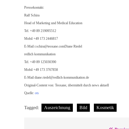
Pressekontakt:
Ralf Schira
Head of Marketing und Medical Education
Tel. +49 89 219095512
Mobil +49 173 2446817
E-Mail
r.schira@teoxane.comDiane
Riedel
redlich kommunikation
Tel. +49 89 125030390
Mobil +49 173 3767858
E-Mail
diane.riedel@redlich-kommunikation.de
Original-Content von: Teoxane, übermittelt durch news aktuell
Quelle:
ots
Tagged:
Auszeichnung
Bild
Kosmetik