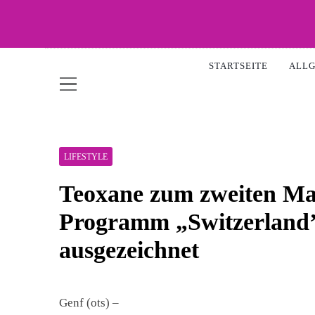
Skip
to
content
WOW-
STARTSEITE
ALL
LIFESTYLE
Teoxane zum zweiten Mal
Programm „Switzerland
ausgezeichnet
Genf (ots) –