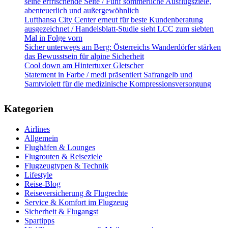
seine erfrischende Seite / Fünf sommerliche Ausflugsziele,
abenteuerlich und außergewöhnlich
Lufthansa City Center erneut für beste Kundenberatung
ausgezeichnet / Handelsblatt-Studie sieht LCC zum siebten
Mal in Folge vorn
Sicher unterwegs am Berg: Österreichs Wanderdörfer stärken
das Bewusstsein für alpine Sicherheit
Cool down am Hintertuxer Gletscher
Statement in Farbe / medi präsentiert Safrangelb und
Samtviolett für die medizinische Kompressionsversorgung
Kategorien
Airlines
Allgemein
Flughäfen & Lounges
Flugrouten & Reiseziele
Flugzeugtypen & Technik
Lifestyle
Reise-Blog
Reiseversicherung & Flugrechte
Service & Komfort im Flugzeug
Sicherheit & Flugangst
Spartipps