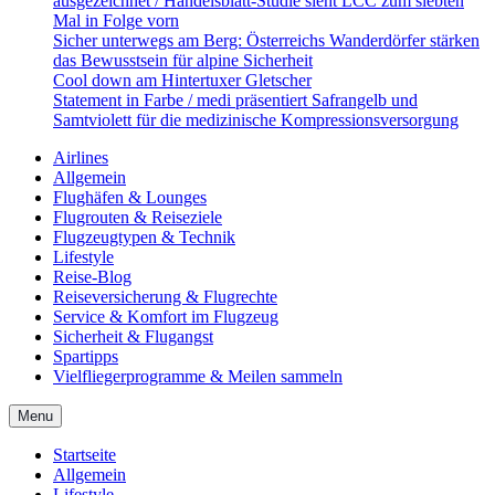
ausgezeichnet / Handelsblatt-Studie sieht LCC zum siebten
Mal in Folge vorn
Sicher unterwegs am Berg: Österreichs Wanderdörfer stärken
das Bewusstsein für alpine Sicherheit
Cool down am Hintertuxer Gletscher
Statement in Farbe / medi präsentiert Safrangelb und
Samtviolett für die medizinische Kompressionsversorgung
Airlines
Allgemein
Flughäfen & Lounges
Flugrouten & Reiseziele
Flugzeugtypen & Technik
Lifestyle
Reise-Blog
Reiseversicherung & Flugrechte
Service & Komfort im Flugzeug
Sicherheit & Flugangst
Spartipps
Vielfliegerprogramme & Meilen sammeln
Menu
Startseite
Allgemein
Lifestyle