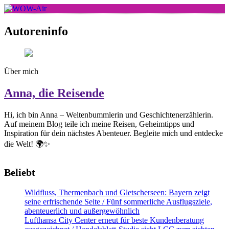
Skip
to
WOW-Air
content
Autoreninfo
Über mich
Anna, die Reisende
Hi, ich bin Anna – Weltenbummlerin und Geschichtenerzählerin.
Auf meinem Blog teile ich meine Reisen, Geheimtipps und
Inspiration für dein nächstes Abenteuer. Begleite mich und entdecke
die Welt! 🌍✨
Beliebt
Wildfluss, Thermenbach und Gletscherseen: Bayern zeigt
seine erfrischende Seite / Fünf sommerliche Ausflugsziele,
abenteuerlich und außergewöhnlich
Lufthansa City Center erneut für beste Kundenberatung