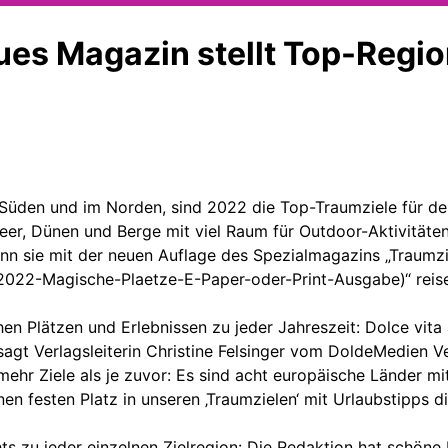
ues Magazin stellt Top-Regi
Süden und im Norden, sind 2022 die Top-Traumziele für den
, Dünen und Berge mit viel Raum für Outdoor-Aktivitäten, 
 sie mit der neuen Auflage des Spezialmagazins „Traumz
2022-Magische-Plaetze-E-Paper-oder-Print-Ausgabe)“ reis
chen Plätzen und Erlebnissen zu jeder Jahreszeit: Dolce v
sagt Verlagsleiterin Christine Felsinger vom DoldeMedien V
h mehr Ziele als je zuvor: Es sind acht europäische Länder
n festen Platz in unseren ‚Traumzielen‘ mit Urlaubstipps di
 zu jeder einzelnen Zielregion: Die Redaktion hat schöne 