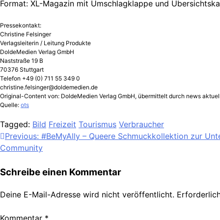
Format: XL-Magazin mit Umschlagklappe und Übersichtska
Pressekontakt:
Christine Felsinger
Verlagsleiterin / Leitung Produkte
DoldeMedien Verlag GmbH
Naststraße 19 B
70376 Stuttgart
Telefon +49 (0) 711 55 349 0
christine.felsinger@doldemedien.de
Original-Content von: DoldeMedien Verlag GmbH, übermittelt durch news aktuel
Quelle:
ots
Tagged:
Bild
Freizeit
Tourismus
Verbraucher
Beitragsnavigation
Previous:
#BeMyAlly – Queere Schmuckkollektion zur Un
Community
Schreibe einen Kommentar
Deine E-Mail-Adresse wird nicht veröffentlicht.
Erforderlic
Kommentar
*