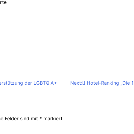
rte
l
terstützung der LGBTQIA+
Next:
Hotel-Ranking „Die 
he Felder sind mit
*
markiert