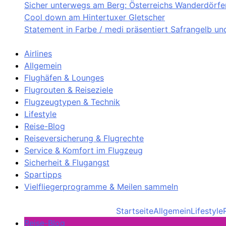
Sicher unterwegs am Berg: Österreichs Wanderdörfer 
Cool down am Hintertuxer Gletscher
Statement in Farbe / medi präsentiert Safrangelb u
Airlines
Allgemein
Flughäfen & Lounges
Flugrouten & Reiseziele
Flugzeugtypen & Technik
Lifestyle
Reise-Blog
Reiseversicherung & Flugrechte
Service & Komfort im Flugzeug
Sicherheit & Flugangst
Spartipps
Vielfliegerprogramme & Meilen sammeln
Startseite
Allgemein
Lifestyle
Reise-Blog