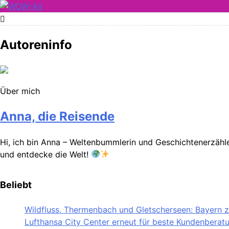
Skip
to
WOW-Air
content
Autoreninfo
Über mich
Anna, die Reisende
Hi, ich bin Anna – Weltenbummlerin und Geschichtenerzähler
und entdecke die Welt!
Beliebt
Wildfluss, Thermenbach und Gletscherseen: Bayern ze
Lufthansa City Center erneut für beste Kundenberat