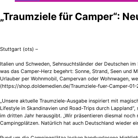
„Traumziele für Camper“: Ne
Stuttgart (ots) –
Italien und Schweden, Sehnsuchtsländer der Deutschen im 
was das Camper-Herz begehrt: Sonne, Strand, Seen und Meer
Urlauber per Wohnmobil, Campervan oder Wohnwagen, wenn
(https://shop.doldemedien.de/Traumziele-fuer-Camper-01-
„Unsere aktuelle Traumziele-Ausgabe inspiriert mit magis
Lifestyle in Skandinavien und Road-Trips durch Lappland“, 
im dritten Jahr herausgibt. „Wir präsentieren diesmal noc
Campingplätzen. Natürlich hat auch Deutschland wieder eine
Rund um die Campingplätze locken handverlesene Highlights