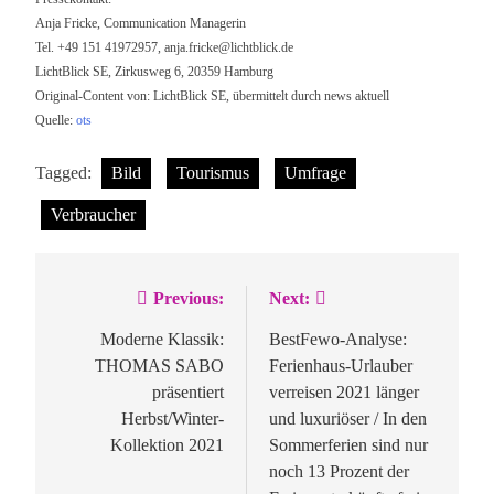
Anja Fricke, Communication Managerin
Tel. +49 151 41972957,
anja.fricke@lichtblick.de
LichtBlick SE, Zirkusweg 6, 20359 Hamburg
Original-Content von: LichtBlick SE, übermittelt durch news aktuell
Quelle:
ots
Tagged:
Bild
Tourismus
Umfrage
Verbraucher
Previous:
Next:
Beitragsnavigation
Moderne Klassik:
BestFewo-Analyse:
THOMAS SABO
Ferienhaus-Urlauber
präsentiert
verreisen 2021 länger
Herbst/Winter-
und luxuriöser / In den
Kollektion 2021
Sommerferien sind nur
noch 13 Prozent der