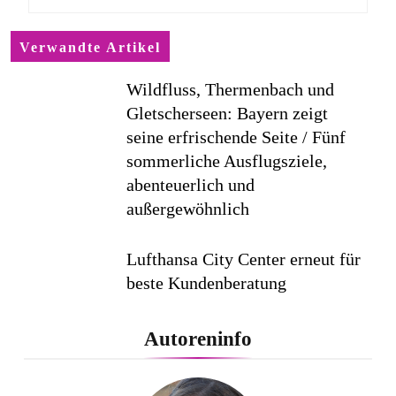
Verwandte Artikel
Wildfluss, Thermenbach und
Gletscherseen: Bayern zeigt
seine erfrischende Seite / Fünf
sommerliche Ausflugsziele,
abenteuerlich und
außergewöhnlich
Lufthansa City Center erneut für
beste Kundenberatung
ausgezeichnet / Handelsblatt-
Studie sieht LCC zum siebten
Autoreninfo
Mal in Folge vorn