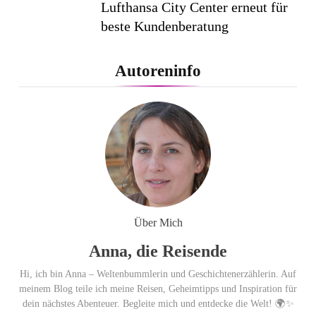
Lufthansa City Center erneut für
beste Kundenberatung
ausgezeichnet / Handelsblatt-
Studie sieht LCC zum siebten
Autoreninfo
Mal in Folge vorn
Cool down am Hintertuxer
Gletscher
Ägypten erleben mit Builder
Travel: sicher, persönlich und gut
Über Mich
begleitet
Anna, die Reisende
Hi, ich bin Anna – Weltenbummlerin und Geschichtenerzählerin. Auf
meinem Blog teile ich meine Reisen, Geheimtipps und Inspiration für
dein nächstes Abenteuer. Begleite mich und entdecke die Welt! 🌍✨