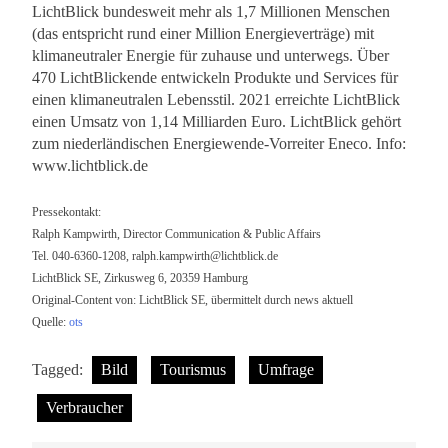
LichtBlick bundesweit mehr als 1,7 Millionen Menschen
(das entspricht rund einer Million Energieverträge) mit
klimaneutraler Energie für zuhause und unterwegs. Über
470 LichtBlickende entwickeln Produkte und Services für
einen klimaneutralen Lebensstil. 2021 erreichte LichtBlick
einen Umsatz von 1,14 Milliarden Euro. LichtBlick gehört
zum niederländischen Energiewende-Vorreiter Eneco. Info:
www.lichtblick.de
Pressekontakt:
Ralph Kampwirth, Director Communication & Public Affairs
Tel. 040-6360-1208,
ralph.kampwirth@lichtblick.de
LichtBlick SE, Zirkusweg 6, 20359 Hamburg
Original-Content von: LichtBlick SE, übermittelt durch news aktuell
Quelle:
ots
Tagged:
Bild
Tourismus
Umfrage
Verbraucher