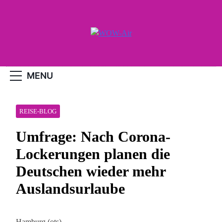
Skip
to
content
WOW-Air
MENU
REISE-BLOG
Umfrage: Nach Corona-
Lockerungen planen die
Deutschen wieder mehr
Auslandsurlaube
Hamburg (ots) –