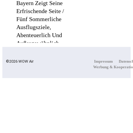
Bayern Zeigt Seine
Erfrischende Seite /
Fünf Sommerliche
Ausflugsziele,
Abenteuerlich Und
Außergewöhnlich
©2026 WOW Air
Impressum
Datensc
Werbung & Kooperatio
Lufthansa City Center
Erneut Für Beste
Kundenberatung
Ausgezeichnet /
Handelsblatt-Studie
Sieht LCC Zum Siebten
Mal In Folge Vorn