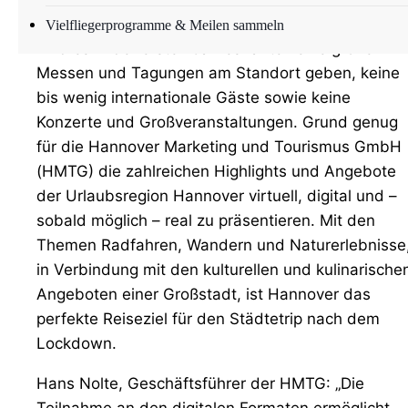
besonderen Herausforderungen. Voraussichtlich
Vielfliegerprogramme & Meilen sammeln
wird es in der ersten Jahreshälfte keine großen
Messen und Tagungen am Standort geben, keine
bis wenig internationale Gäste sowie keine
Konzerte und Großveranstaltungen. Grund genug
für die Hannover Marketing und Tourismus GmbH
(HMTG) die zahlreichen Highlights und Angebote
der Urlaubsregion Hannover virtuell, digital und –
sobald möglich – real zu präsentieren. Mit den
Themen Radfahren, Wandern und Naturerlebnisse
in Verbindung mit den kulturellen und kulinarische
Angeboten einer Großstadt, ist Hannover das
perfekte Reiseziel für den Städtetrip nach dem
Lockdown.
Hans Nolte, Geschäftsführer der HMTG: „Die
Teilnahme an den digitalen Formaten ermöglicht