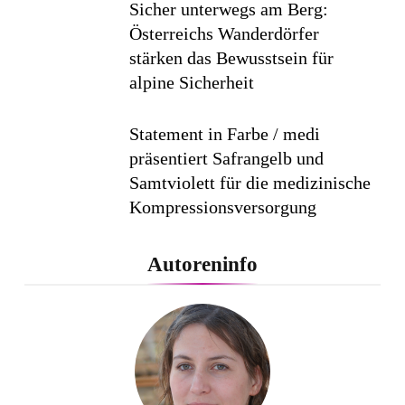
Sicher unterwegs am Berg:
Österreichs Wanderdörfer
stärken das Bewusstsein für
alpine Sicherheit
Statement in Farbe / medi
präsentiert Safrangelb und
Samtviolett für die medizinische
Kompressionsversorgung
PEPE JEANS LONDON AW26
Autoreninfo
Flachste mechanische
Weltzeituhr gewinnt Red Dot:
Best of the Best 2026 / NOMOS