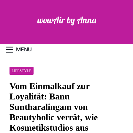
Skip
to
content
WOW-Air
MENU
LIFESTYLE
Vom Einmalkauf zur
Loyalität: Banu
Suntharalingam von
Beautyholic verrät, wie
Kosmetikstudios aus