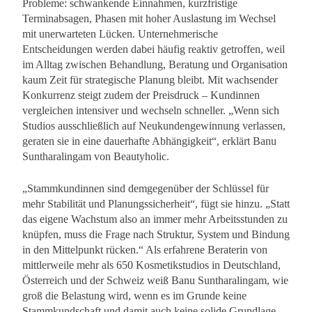
Probleme: schwankende Einnahmen, kurzfristige
Terminabsagen, Phasen mit hoher Auslastung im Wechsel
mit unerwarteten Lücken. Unternehmerische
Entscheidungen werden dabei häufig reaktiv getroffen, weil
im Alltag zwischen Behandlung, Beratung und Organisation
kaum Zeit für strategische Planung bleibt. Mit wachsender
Konkurrenz steigt zudem der Preisdruck – Kundinnen
vergleichen intensiver und wechseln schneller. „Wenn sich
Studios ausschließlich auf Neukundengewinnung verlassen,
geraten sie in eine dauerhafte Abhängigkeit“, erklärt Banu
Suntharalingam von Beautyholic.
„Stammkundinnen sind demgegenüber der Schlüssel für
mehr Stabilität und Planungssicherheit“, fügt sie hinzu. „Statt
das eigene Wachstum also an immer mehr Arbeitsstunden zu
knüpfen, muss die Frage nach Struktur, System und Bindung
in den Mittelpunkt rücken.“ Als erfahrene Beraterin von
mittlerweile mehr als 650 Kosmetikstudios in Deutschland,
Österreich und der Schweiz weiß Banu Suntharalingam, wie
groß die Belastung wird, wenn es im Grunde keine
Stammkundschaft und damit auch keine solide Grundlage