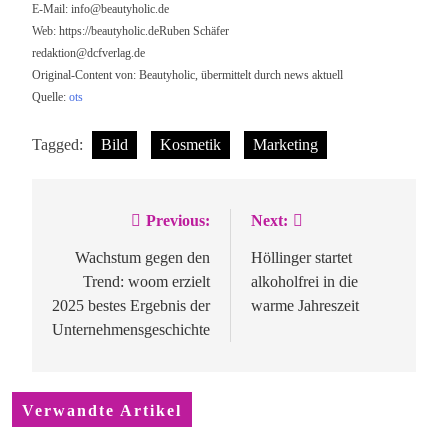
E-Mail:
info@beautyholic.de
Web: https://beautyholic.deRuben Schäfer
redaktion@dcfverlag.de
Original-Content von: Beautyholic, übermittelt durch news aktuell
Quelle:
ots
Tagged:
Bild
Kosmetik
Marketing
Previous:
Next:
Beitragsnavigation
Wachstum gegen den
Höllinger startet
Trend: woom erzielt
alkoholfrei in die
2025 bestes Ergebnis der
warme Jahreszeit
Unternehmensgeschichte
Verwandte Artikel