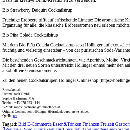
Basis für kreative Drink-Kreationen zu verwenden.
Bio Strawberry Daiquiri Cocktailsirup
Fruchtige Erdbeere trifft auf erfrischende Limette: Die aromatische
Ergänzung für alle, die klassische Erdbeeraromen neu erleben möchte
Bio Piña Colada Cocktailsirup
Mit dem Bio Piña Colada Cocktailsirup setzt Höllinger auf exotisch
fruchtig und vielseitig einsetzbar – von der puristischen Soda-Variant
Die bestehenden Geschmacksrichtungen, wie Aperitivo, Mojito, Virgi
Mit den drei neuen Sorten unterstreicht Höllinger einmal mehr den a
alkoholfreie Genussmomente.
Zu den neuen Cocktailsirupen Höllinger Onlineshop (https://hoellinger-
Pressekontakt:
Himmelhoch GmbH
Sophie Harfmann, MA
Telefon: +43 676 623 4144
E-Mail:
sophie.harfmann@himmelhoch.at
Original-Content von: Höllinger, übermittelt durch news aktuell
Quelle:
ots
Tagged:
Bild
E-Commerce
Essen&Trinken
Finanzen
Freizeit
Gastro
Previous:
Vom Einmalkauf zur Loyalität: Banu Suntharalingam von