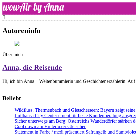
Skip
to
content
WOW-Air
Autoreninfo
Über mich
Anna, die Reisende
Hi, ich bin Anna – Weltenbummlerin und Geschichtenerzählerin. Auf 
Beliebt
Wildfluss, Thermenbach und Gletscherseen: Bayern zeigt seine 
Lufthansa City Center erneut für beste Kundenberatung ausgeze
Sicher unterwegs am Berg: Österreichs Wanderdörfer stärken da
Cool down am Hintertuxer Gletscher
Statement in Farbe / medi präsentiert Safrangelb und Samtviol