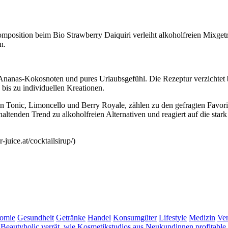
 Komposition beim Bio Strawberry Daiquiri verleiht alkoholfreien Mixge
n.
e Ananas-Kokosnoten und pures Urlaubsgefühl. Die Rezeptur verzichtet
e bis zu individuellen Kreationen.
n Tonic, Limoncello und Berry Royale, zählen zu den gefragten Favori
nhaltenden Trend zu alkoholfreien Alternativen und reagiert auf die s
juice.at/cocktailsirup/)
nomie
Gesundheit
Getränke
Handel
Konsumgüter
Lifestyle
Medizin
Ver
 Beautyholic verrät, wie Kosmetikstudios aus Neukundinnen profitab