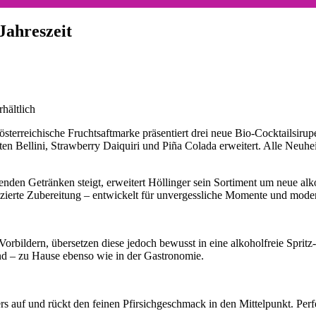
Jahreszeit
hältlich
sterreichische Fruchtsaftmarke präsentiert drei neue Bio-Cocktailsiru
 Bellini, Strawberry Daiquiri und Piña Colada erweitert. Alle Neuhei
den Getränken steigt, erweitert Höllinger sein Sortiment um neue alko
lizierte Zubereitung – entwickelt für unvergessliche Momente und mod
Vorbildern, übersetzen diese jedoch bewusst in eine alkoholfreie Sprit
sind – zu Hause ebenso wie in der Gastronomie.
kers auf und rückt den feinen Pfirsichgeschmack in den Mittelpunkt. Per