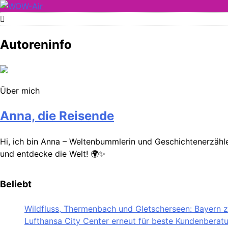
Skip
to
WOW-Air
content
Autoreninfo
Über mich
Anna, die Reisende
Hi, ich bin Anna – Weltenbummlerin und Geschichtenerzähler
und entdecke die Welt! 🌍✨
Beliebt
Wildfluss, Thermenbach und Gletscherseen: Bayern ze
Lufthansa City Center erneut für beste Kundenberat