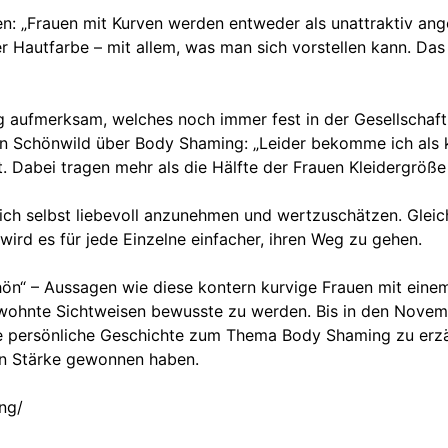
n: „Frauen mit Kurven werden entweder als unattraktiv ange
r Hautfarbe – mit allem, was man sich vorstellen kann. Das 
ufmerksam, welches noch immer fest in der Gesellschaft ve
von Schönwild über Body Shaming: „Leider bekomme ich als
 Dabei tragen mehr als die Hälfte der Frauen Kleidergröße
sich selbst liebevoll anzunehmen und wertzuschätzen. Glei
wird es für jede Einzelne einfacher, ihren Weg zu gehen.
 schön“ – Aussagen wie diese kontern kurvige Frauen mit eine
ewohnte Sichtweisen bewusste zu werden. Bis in den Novem
e persönliche Geschichte zum Thema Body Shaming zu erzähl
en Stärke gewonnen haben.
ng/