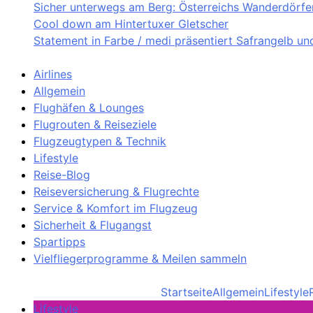
Sicher unterwegs am Berg: Österreichs Wanderdörfer 
Cool down am Hintertuxer Gletscher
Statement in Farbe / medi präsentiert Safrangelb u
Airlines
Allgemein
Flughäfen & Lounges
Flugrouten & Reiseziele
Flugzeugtypen & Technik
Lifestyle
Reise-Blog
Reiseversicherung & Flugrechte
Service & Komfort im Flugzeug
Sicherheit & Flugangst
Spartipps
Vielfliegerprogramme & Meilen sammeln
Startseite
Allgemein
Lifestyle
Lifestyle