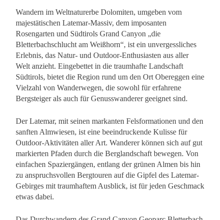
Wandern im Weltnaturerbe Dolomiten, umgeben vom
majestätischen Latemar-Massiv, dem imposanten
Rosengarten und Südtirols Grand Canyon „die
Bletterbachschlucht am Weißhorn“, ist ein unvergessliches
Erlebnis, das Natur- und Outdoor-Enthusiasten aus aller
Welt anzieht. Eingebettet in die traumhafte Landschaft
Südtirols, bietet die Region rund um den Ort Obereggen eine
Vielzahl von Wanderwegen, die sowohl für erfahrene
Bergsteiger als auch für Genusswanderer geeignet sind.
Der Latemar, mit seinen markanten Felsformationen und den
sanften Almwiesen, ist eine beeindruckende Kulisse für
Outdoor-Aktivitäten aller Art. Wanderer können sich auf gut
markierten Pfaden durch die Berglandschaft bewegen. Von
einfachen Spaziergängen, entlang der grünen Almen bis hin
zu anspruchsvollen Bergtouren auf die Gipfel des Latemar-
Gebirges mit traumhaftem Ausblick, ist für jeden Geschmack
etwas dabei.
Das Durchwandern des Grand Canyon Geoparc Bletterbach