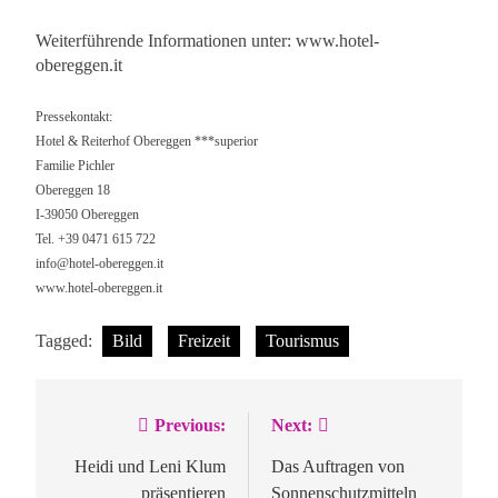
Weiterführende Informationen unter: www.hotel-
obereggen.it
Pressekontakt:
Hotel & Reiterhof Obereggen ***superior
Familie Pichler
Obereggen 18
I-39050 Obereggen
Tel. +39 0471 615 722
info@hotel-obereggen.it
www.hotel-obereggen.it
Tagged:
Bild
Freizeit
Tourismus
Previous:
Next:
Beitragsnavigation
Heidi und Leni Klum
Das Auftragen von
präsentieren
Sonnenschutzmitteln