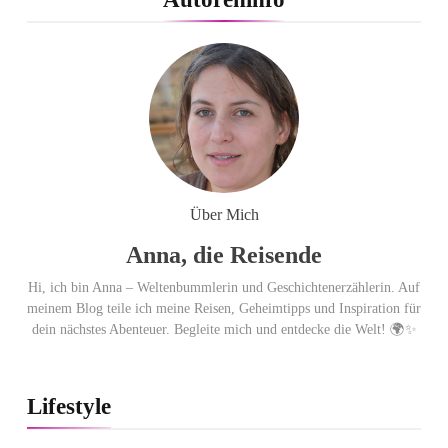
Mal in Folge vorn
Cool down am Hintertuxer
Gletscher
Ägypten erleben mit Builder
Travel: sicher, persönlich und gut
Über Mich
begleitet
Anna, die Reisende
Hi, ich bin Anna – Weltenbummlerin und Geschichtenerzählerin. Auf
meinem Blog teile ich meine Reisen, Geheimtipps und Inspiration für
dein nächstes Abenteuer. Begleite mich und entdecke die Welt! 🌍✨
Lifestyle