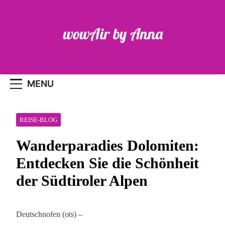
Skip
to
content
WOW-Air
MENU
REISE-BLOG
Wanderparadies Dolomiten:
Entdecken Sie die Schönheit
der Südtiroler Alpen
Deutschnofen (ots) –