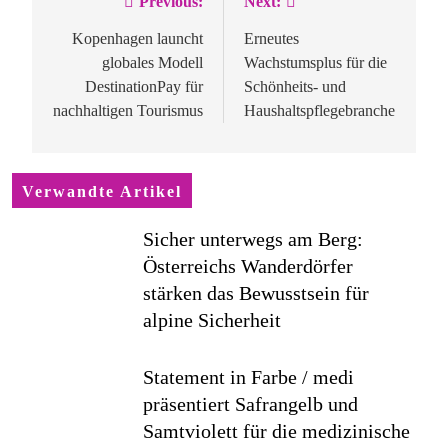
Previous:
Next:
Beitragsnavigation
Kopenhagen launcht
Erneutes
globales Modell
Wachstumsplus für die
DestinationPay für
Schönheits- und
nachhaltigen Tourismus
Haushaltspflegebranche
Verwandte Artikel
Sicher unterwegs am Berg:
Österreichs Wanderdörfer
stärken das Bewusstsein für
alpine Sicherheit
Statement in Farbe / medi
präsentiert Safrangelb und
Samtviolett für die medizinische