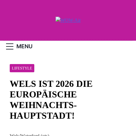
Skip
to
content
WOW-Air
MENU
LIFESTYLE
WELS IST 2026 DIE
EUROPÄISCHE
WEIHNACHTS-
HAUPTSTADT!
Wels/Waterford (ots) –