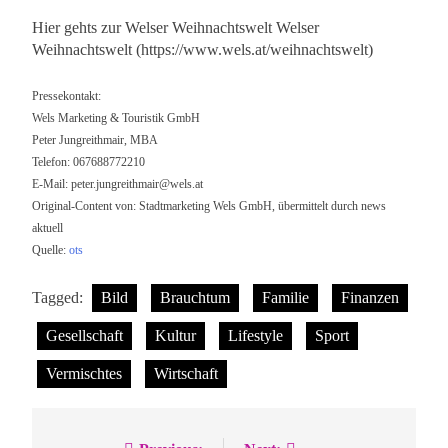
Hier gehts zur Welser Weihnachtswelt Welser
Weihnachtswelt (https://www.wels.at/weihnachtswelt)
Pressekontakt:
Wels Marketing & Touristik GmbH
Peter Jungreithmair, MBA
Telefon: 067688772210
E-Mail:
peter.jungreithmair@wels.at
Original-Content von: Stadtmarketing Wels GmbH, übermittelt durch news
aktuell
Quelle:
ots
Tagged:
Bild
Brauchtum
Familie
Finanzen
Gesellschaft
Kultur
Lifestyle
Sport
Vermischtes
Wirtschaft