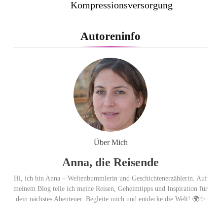
Kompressionsversorgung
PEPE JEANS LONDON AW26
Autoreninfo
Flachste mechanische
Weltzeituhr gewinnt Red Dot:
Best of the Best 2026 / NOMOS
Glashütte erzielt 94 von 100
Punkten.
Über Mich
Anna, die Reisende
Hi, ich bin Anna – Weltenbummlerin und Geschichtenerzählerin. Auf
meinem Blog teile ich meine Reisen, Geheimtipps und Inspiration für
dein nächstes Abenteuer. Begleite mich und entdecke die Welt! 🌍✨