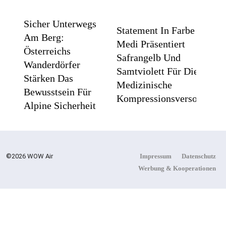
Sicher Unterwegs
Statement In Farbe /
Am Berg:
Medi Präsentiert
Österreichs
Safrangelb Und
Wanderdörfer
Samtviolett Für Die
Stärken Das
Medizinische
Bewusstsein Für
Kompressionsversorgung
Alpine Sicherheit
PEPE
Flachste
JEANS
Mechanische
©2026 WOW Air
Impressum
Datenschutz
LONDON
Weltzeituhr
Werbung & Kooperationen
AW26
Gewinnt Red
Dot: Best Of
The Best
2026 /