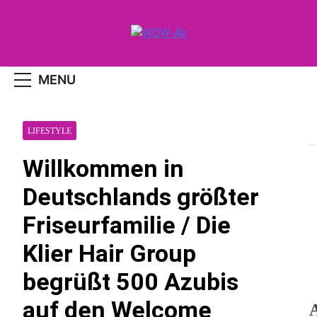
Skip
to
content
WOW-Air
MENU
LIFESTYLE
Willkommen in
Deutschlands größter
Friseurfamilie / Die
Klier Hair Group
begrüßt 500 Azubis
auf den Welcome
A