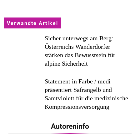
Verwandte Artikel
Sicher unterwegs am Berg:
Österreichs Wanderdörfer
stärken das Bewusstsein für
alpine Sicherheit
Statement in Farbe / medi
präsentiert Safrangelb und
Samtviolett für die medizinische
Kompressionsversorgung
PEPE JEANS LONDON AW26
Autoreninfo