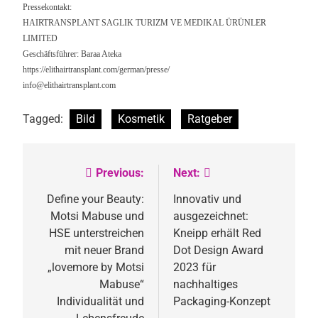
Pressekontakt:
HAIRTRANSPLANT SAGLIK TURIZM VE MEDIKAL ÜRÜNLER
LIMITED
Geschäftsführer: Baraa Ateka
https://elithairtransplant.com/german/presse/
info@elithairtransplant.com
Tagged:
Bild
Kosmetik
Ratgeber
Previous:
Next:
Beitragsnavigation
Define your Beauty:
Innovativ und
Motsi Mabuse und
ausgezeichnet:
HSE unterstreichen
Kneipp erhält Red
mit neuer Brand
Dot Design Award
„lovemore by Motsi
2023 für
Mabuse“
nachhaltiges
Individualität und
Packaging-Konzept