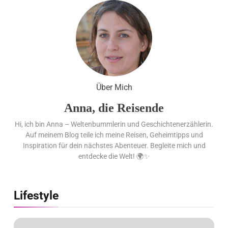
Flachste mechanische
Weltzeituhr gewinnt Red Dot:
Best of the Best 2026 / NOMOS
Glashütte erzielt 94 von 100
Punkten.
Über Mich
Anna, die Reisende
Hi, ich bin Anna – Weltenbummlerin und Geschichtenerzählerin.
Auf meinem Blog teile ich meine Reisen, Geheimtipps und
Inspiration für dein nächstes Abenteuer. Begleite mich und
entdecke die Welt! 🌍✨
Lifestyle