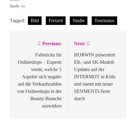
Quelle:
ots
Tagged:
Bild
Freizeit
Studie
Tourismus
Previous:
Next:
Beitragsnavigation
Fallstricke für
HORWIN präsentiert
Onlineshops – Experte
EK- und SK-Modell-
verrät, welche 5
Updates auf der
Aspekte sich negativ
INTERMOT in Köln
auf die Verkaufszahlen
und startet mit neuer
von Onlineshops in der
SENMENTI-Serie
Beauty-Branche
durch
auswirken