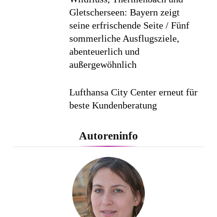
Gletscherseen: Bayern zeigt
seine erfrischende Seite / Fünf
sommerliche Ausflugsziele,
abenteuerlich und
außergewöhnlich
Lufthansa City Center erneut für
beste Kundenberatung
ausgezeichnet / Handelsblatt-
Studie sieht LCC zum siebten
Autoreninfo
Mal in Folge vorn
Cool down am Hintertuxer
Gletscher