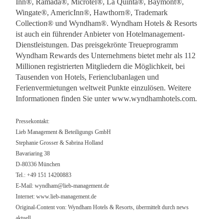
Inn®, Ramada®, Microtel®, La Quinta®, Baymont®,
Wingate®, AmericInn®, Hawthorn®, Trademark
Collection® und Wyndham®. Wyndham Hotels & Resorts
ist auch ein führender Anbieter von Hotelmanagement-
Dienstleistungen. Das preisgekrönte Treueprogramm
Wyndham Rewards des Unternehmens bietet mehr als 112
Millionen registrierten Mitgliedern die Möglichkeit, bei
Tausenden von Hotels, Ferienclubanlagen und
Ferienvermietungen weltweit Punkte einzulösen. Weitere
Informationen finden Sie unter www.wyndhamhotels.com.
Pressekontakt:
Lieb Management & Beteiligungs GmbH
Stephanie Grosser & Sabrina Holland
Bavariaring 38
D-80336 München
Tel.: +49 151 14200883
E-Mail:
wyndham@lieb-management.de
Internet: www.lieb-management.de
Original-Content von: Wyndham Hotels & Resorts, übermittelt durch news
aktuell