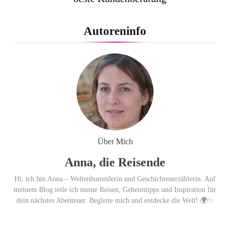
ausgezeichnet / Handelsblatt-
Studie sieht LCC zum siebten
Autoreninfo
Mal in Folge vorn
Cool down am Hintertuxer
Gletscher
Ägypten erleben mit Builder
Travel: sicher, persönlich und gut
Über Mich
begleitet
Anna, die Reisende
Hi, ich bin Anna – Weltenbummlerin und Geschichtenerzählerin. Auf
meinem Blog teile ich meine Reisen, Geheimtipps und Inspiration für
dein nächstes Abenteuer. Begleite mich und entdecke die Welt! 🌍✨