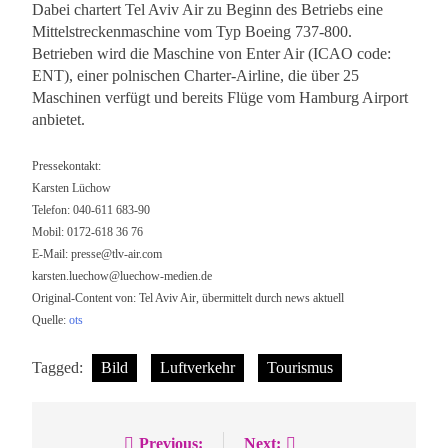
Dabei chartert Tel Aviv Air zu Beginn des Betriebs eine
Mittelstreckenmaschine vom Typ Boeing 737-800.
Betrieben wird die Maschine von Enter Air (ICAO code:
ENT), einer polnischen Charter-Airline, die über 25
Maschinen verfügt und bereits Flüge vom Hamburg Airport
anbietet.
Pressekontakt:
Karsten Lüchow
Telefon: 040-611 683-90
Mobil: 0172-618 36 76
E-Mail:
presse@tlv-air.com
karsten.luechow@luechow-medien.de
Original-Content von: Tel Aviv Air, übermittelt durch news aktuell
Quelle:
ots
Tagged:
Bild
Luftverkehr
Tourismus
Previous:
Next: