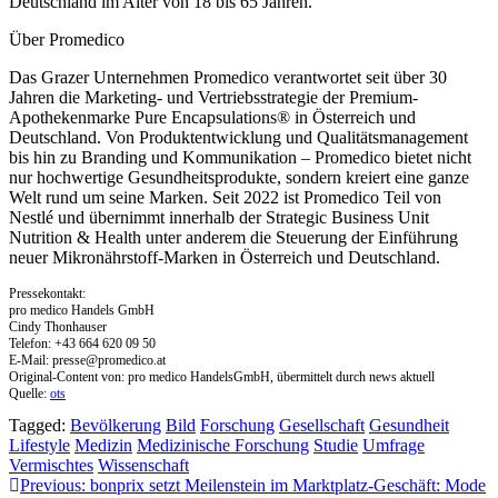
Deutschland im Alter von 18 bis 65 Jahren.
Über Promedico
Das Grazer Unternehmen Promedico verantwortet seit über 30
Jahren die Marketing- und Vertriebsstrategie der Premium-
Apothekenmarke Pure Encapsulations® in Österreich und
Deutschland. Von Produktentwicklung und Qualitätsmanagement
bis hin zu Branding und Kommunikation – Promedico bietet nicht
nur hochwertige Gesundheitsprodukte, sondern kreiert eine ganze
Welt rund um seine Marken. Seit 2022 ist Promedico Teil von
Nestlé und übernimmt innerhalb der Strategic Business Unit
Nutrition & Health unter anderem die Steuerung der Einführung
neuer Mikronährstoff-Marken in Österreich und Deutschland.
Pressekontakt:
pro medico Handels GmbH
Cindy Thonhauser
Telefon: +43 664 620 09 50
E-Mail:
presse@promedico.at
Original-Content von: pro medico HandelsGmbH, übermittelt durch news aktuell
Quelle:
ots
Tagged:
Bevölkerung
Bild
Forschung
Gesellschaft
Gesundheit
Lifestyle
Medizin
Medizinische Forschung
Studie
Umfrage
Vermischtes
Wissenschaft
Beitragsnavigation
Previous:
bonprix setzt Meilenstein im Marktplatz-Geschäft: Mode