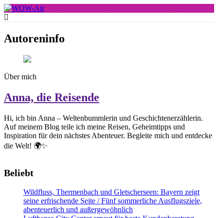
Skip
to
WOW-Air
content
Autoreninfo
Über mich
Anna, die Reisende
Hi, ich bin Anna – Weltenbummlerin und Geschichtenerzählerin.
Auf meinem Blog teile ich meine Reisen, Geheimtipps und
Inspiration für dein nächstes Abenteuer. Begleite mich und entdecke
die Welt! 🌍✨
Beliebt
Wildfluss, Thermenbach und Gletscherseen: Bayern zeigt
seine erfrischende Seite / Fünf sommerliche Ausflugsziele,
abenteuerlich und außergewöhnlich