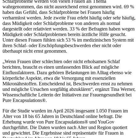
Schlafprobleme werden von vielen Frauen als Thema
wahrgenommen, das nicht ausreichend ernst genommen wird. 69 %
haben das Gefühl, dass Schlafprobleme bei Frauen häufig
verharmlost werden. Jede zweite Frau erlebt häufig oder sehr häufig,
dass Müdigkeit oder Schlafprobleme von anderen als normal
dargestellt oder relativiert werden. 33 % der Befragten haben wegen
Müdigkeit oder Schlafproblemen bereits ärztliche Hilfe gesucht.
Unter diesen Frauen fühlen sich 53 % im medizinischen System mit
ihren Schlaf- oder Erschöpfungsbeschwerden eher nicht oder
überhaupt nicht ernst genommen.
„Wenn Frauen über schlechten oder nicht erholsamen Schlaf
berichten, braucht es einen umfassenden Blick auf mögliche
Einflussfaktoren. Dazu gehören Belastungen im Alltag ebenso wie
körperliche Aspekte, etwa die Versorgung mit essenziellen
Mikronährstoffen. Entscheidend ist, Beschwerden ernst zu nehmen
und mögliche Ursachen sorgfältig abzuklären“, ergänzt Tina Werner,
Wissenschaftliche Leiterin der Initiativen zur Frauengesundheit bei
Pure Encapsulations®.
Für die Studie wurden im April 2026 insgesamt 1.050 Frauen im
Alter von 18 bis 65 Jahren in Deutschland online befragt. Die
Erhebung wurde von Pure Encapsulations® und YouGov
durchgeführt. Die Daten wurden nach Alter und Region quotiert
und gewichtet. Die Ergebnisse sind repräsentativ für Frauen in