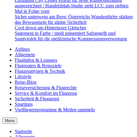
Lufthansa City Center erneut für beste Kundenberatung
ausgezeichnet / Handelsblatt-Studie sieht LCC zum siebten
Mal in Folge vorn
Sicher unterwegs am Berg: Österreichs Wanderdörfer stärken
das Bewusstsein für alpine Sicherheit
Cool down am Hintertuxer Gletscher
Statement in Farbe / medi präsentiert Safrangelb und
Samtviolett für die medizinische Kompressionsversorgung
Airlines
Allgemein
Flughäfen & Lounges
Flugrouten & Reiseziele
Flugzeugtypen & Technik
Lifestyle
Reise-Blog
Reiseversicherung & Flugrechte
Service & Komfort im Flugzeug
Sicherheit & Flugangst
Spartipps
Vielfliegerprogramme & Meilen sammeln
Menu
Startseite
Allgemein