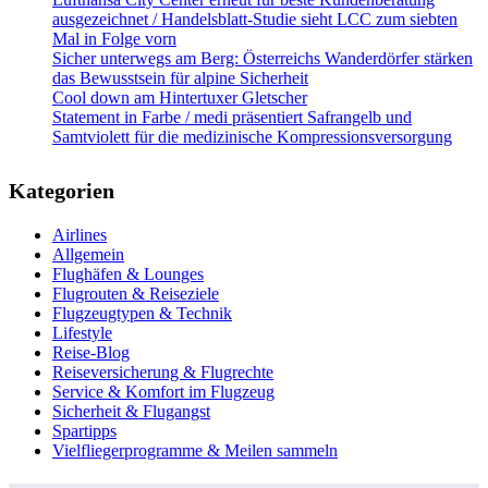
ausgezeichnet / Handelsblatt-Studie sieht LCC zum siebten
Mal in Folge vorn
Sicher unterwegs am Berg: Österreichs Wanderdörfer stärken
das Bewusstsein für alpine Sicherheit
Cool down am Hintertuxer Gletscher
Statement in Farbe / medi präsentiert Safrangelb und
Samtviolett für die medizinische Kompressionsversorgung
Kategorien
Airlines
Allgemein
Flughäfen & Lounges
Flugrouten & Reiseziele
Flugzeugtypen & Technik
Lifestyle
Reise-Blog
Reiseversicherung & Flugrechte
Service & Komfort im Flugzeug
Sicherheit & Flugangst
Spartipps
Vielfliegerprogramme & Meilen sammeln