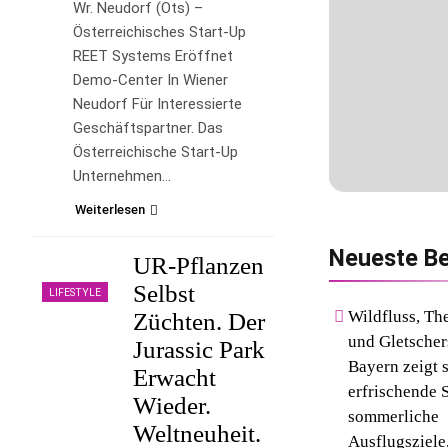
Wr. Neudorf (ots) –
Österreichisches Start-Up
REET Systems Eröffnet
Demo-Center In Wiener
Neudorf Für Interessierte
Geschäftspartner. Das
Österreichische Start-Up
Unternehmen…
Weiterlesen
Neueste
Be
UR-Pflanzen
Selbst
LIFESTYLE
Wildfluss, T
Züchten. Der
und Gletscher
Jurassic Park
Bayern zeigt 
Erwacht
erfrischende S
Wieder.
sommerliche
Weltneuheit.
Ausflugsziele