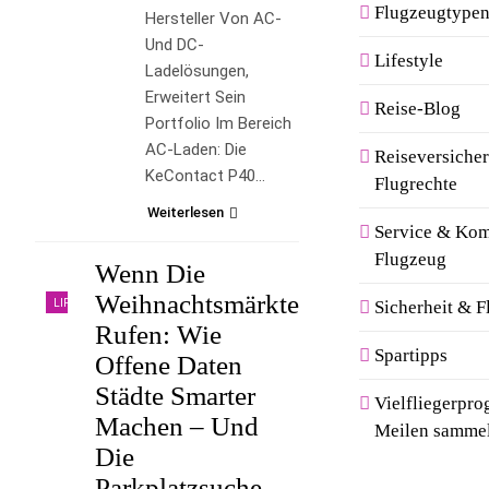
Flugzeugtypen
Hersteller Von AC-
Und DC-
Lifestyle
Ladelösungen,
Erweitert Sein
Reise-Blog
Portfolio Im Bereich
AC-Laden: Die
Reiseversiche
KeContact P40…
Flugrechte
Weiterlesen
Service & Kom
Flugzeug
Wenn Die
Weihnachtsmärkte
LIFESTYLE
Sicherheit & F
Rufen: Wie
Spartipps
Offene Daten
Städte Smarter
Vielfliegerpr
Machen – Und
Meilen samme
Die
Parkplatzsuche