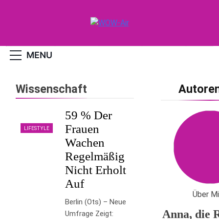
Skip
to
content
WOW-Air
MENU
Wissenschaft
Autoren
59 % Der
Frauen
LIFESTYLE
Wachen
Regelmäßig
Nicht Erholt
Auf
Über M
Berlin (ots) – Neue
Anna, die 
Umfrage Zeigt: