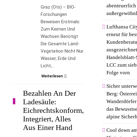
abenteuerlich
Graz (ots) – BIO-
außergewöhnl
Forschungen
Beweisen Erstmals:
Lufthansa Cit
Zum Keimen Und
erneut für bes
Wachsen Benötigt
Kundenberat
Die Gesamte Land-
ausgezeichnet
Vegetation Nicht Nur
Handelsblatt-
Wasser, Erde Und
LCC zum sieb
Licht,…
Folge vorn
Weiterlesen
Sicher unter
Bezahlen An Der
Berg: Österre
Ladesäule:
Wanderdörfer
LIFESTYLE
Eichrechtskonform,
das Bewusstse
alpine Sicherh
Integriert, Alles
Aus Einer Hand
Cool down a