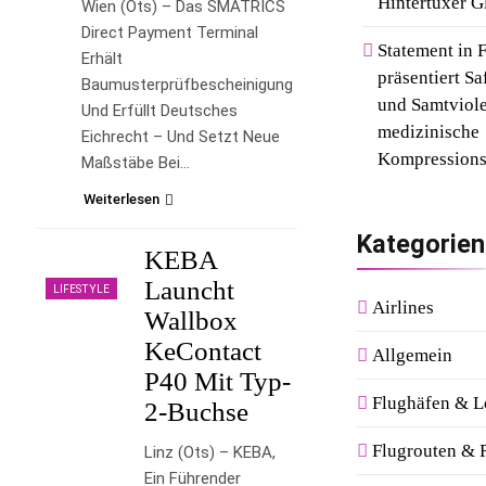
Hintertuxer G
Wien (ots) – Das SMATRICS
Direct Payment Terminal
Statement in 
Erhält
präsentiert Sa
Baumusterprüfbescheinigung
und Samtviolet
Und Erfüllt Deutsches
medizinische
Eichrecht – Und Setzt Neue
Kompressions
Maßstäbe Bei…
Weiterlesen
Kategorien
KEBA
Launcht
LIFESTYLE
Airlines
Wallbox
KeContact
Allgemein
P40 Mit Typ-
Flughäfen & 
2-Buchse
Flugrouten & R
Linz (ots) – KEBA,
Ein Führender