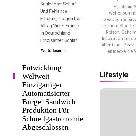
Schlechter Schlaf
Hi, ich bin
Und Fehlende
Weltenbumml
Erholung Prägen Den
Geschichtenerzä
Alltag Vieler Frauen
meinem Blog teil
Reisen, Geheim
In Deutschland
Inspiration für d
Erholsamer Schlaf…
Abenteuer. Begle
Weiterlesen
entdecke die 
Entwicklung
Lifestyle
Weltweit
LIFESTYLE
Einzigartiger
Automatisierter
Burger Sandwich
Produktion Für
Schnellgastronomie
Abgeschlossen