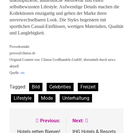
unkomplizierte, authentische Menswear und einen
selbstbewussten Lifestyle. Aufwendige Details machen die
Kollektionen einzigartig und geben der Marke ihren
unverwechselbaren Look. Die Styles begeistern mit
sportlichen Casual-Einflüssen, wertigen Materialien, Qualität
und Langlebigkeit.
Pressekontakt:
presse@clinton.de
Original-Content von: Clinton Großhandels-GmbH, übermittelt durch news
aktuell
Quelle:
ots
Tagged:
Bild
Celebrities
Freizeit
Lifestyle
Mode
Unterhaltung
Previous:
Next:
Beitragsnavigation
Hotels retten Bienen!
IHG Hotels & Resorts