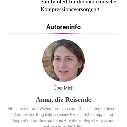
Samtviolett für die medizinische
Kompressionsversorgung
PEPE JEANS LONDON AW26
Autoreninfo
Flachste mechanische
Weltzeituhr gewinnt Red Dot:
Best of the Best 2026 / NOMOS
Glashütte erzielt 94 von 100
Punkten.
Über Mich
Anna, die Reisende
Hi, ich bin Anna – Weltenbummlerin und Geschichtenerzählerin.
Auf meinem Blog teile ich meine Reisen, Geheimtipps und
Inspiration für dein nächstes Abenteuer. Begleite mich und
entdecke die Welt! 🌍✨