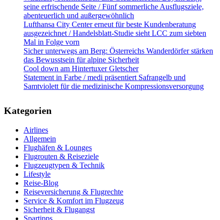
seine erfrischende Seite / Fünf sommerliche Ausflugsziele,
abenteuerlich und außergewöhnlich
Lufthansa City Center erneut für beste Kundenberatung
ausgezeichnet / Handelsblatt-Studie sieht LCC zum siebten
Mal in Folge vorn
Sicher unterwegs am Berg: Österreichs Wanderdörfer stärken
das Bewusstsein für alpine Sicherheit
Cool down am Hintertuxer Gletscher
Statement in Farbe / medi präsentiert Safrangelb und
Samtviolett für die medizinische Kompressionsversorgung
Kategorien
Airlines
Allgemein
Flughäfen & Lounges
Flugrouten & Reiseziele
Flugzeugtypen & Technik
Lifestyle
Reise-Blog
Reiseversicherung & Flugrechte
Service & Komfort im Flugzeug
Sicherheit & Flugangst
Spartipps