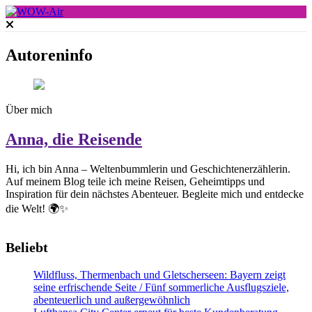
Skip
to
WOW-Air
content
Autoreninfo
Über mich
Anna, die Reisende
Hi, ich bin Anna – Weltenbummlerin und Geschichtenerzählerin.
Auf meinem Blog teile ich meine Reisen, Geheimtipps und
Inspiration für dein nächstes Abenteuer. Begleite mich und entdecke
die Welt! 🌍✨
Beliebt
Wildfluss, Thermenbach und Gletscherseen: Bayern zeigt
seine erfrischende Seite / Fünf sommerliche Ausflugsziele,
abenteuerlich und außergewöhnlich