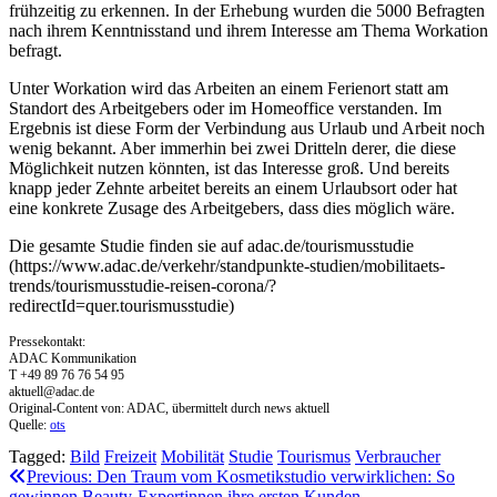
frühzeitig zu erkennen. In der Erhebung wurden die 5000 Befragten
nach ihrem Kenntnisstand und ihrem Interesse am Thema Workation
befragt.
Unter Workation wird das Arbeiten an einem Ferienort statt am
Standort des Arbeitgebers oder im Homeoffice verstanden. Im
Ergebnis ist diese Form der Verbindung aus Urlaub und Arbeit noch
wenig bekannt. Aber immerhin bei zwei Dritteln derer, die diese
Möglichkeit nutzen könnten, ist das Interesse groß. Und bereits
knapp jeder Zehnte arbeitet bereits an einem Urlaubsort oder hat
eine konkrete Zusage des Arbeitgebers, dass dies möglich wäre.
Die gesamte Studie finden sie auf adac.de/tourismusstudie
(https://www.adac.de/verkehr/standpunkte-studien/mobilitaets-
trends/tourismusstudie-reisen-corona/?
redirectId=quer.tourismusstudie)
Pressekontakt:
ADAC Kommunikation
T +49 89 76 76 54 95
aktuell@adac.de
Original-Content von: ADAC, übermittelt durch news aktuell
Quelle:
ots
Tagged:
Bild
Freizeit
Mobilität
Studie
Tourismus
Verbraucher
Beitragsnavigation
Previous:
Den Traum vom Kosmetikstudio verwirklichen: So
gewinnen Beauty-Expertinnen ihre ersten Kunden