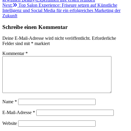
Next:
Top Salon Experience: Friseure setzen auf Künstliche
Intelligenz und Social Media für ein erfolgreiches Marketing der
Zukunft
Schreibe einen Kommentar
Deine E-Mail-Adresse wird nicht veröffentlicht.
Erforderliche
Felder sind mit
*
markiert
Kommentar
*
Name
*
E-Mail-Adresse
*
Website