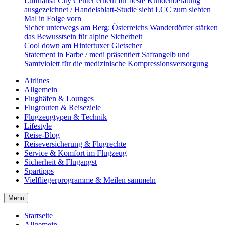
Lufthansa City Center erneut für beste Kundenberatung
ausgezeichnet / Handelsblatt-Studie sieht LCC zum siebten
Mal in Folge vorn
Sicher unterwegs am Berg: Österreichs Wanderdörfer stärken
das Bewusstsein für alpine Sicherheit
Cool down am Hintertuxer Gletscher
Statement in Farbe / medi präsentiert Safrangelb und
Samtviolett für die medizinische Kompressionsversorgung
Airlines
Allgemein
Flughäfen & Lounges
Flugrouten & Reiseziele
Flugzeugtypen & Technik
Lifestyle
Reise-Blog
Reiseversicherung & Flugrechte
Service & Komfort im Flugzeug
Sicherheit & Flugangst
Spartipps
Vielfliegerprogramme & Meilen sammeln
Menu
Startseite
Allgemein