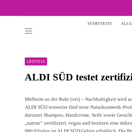
Skip
to
WOW-
content
STARTSEITE
ALL
LIFESTYLE
ALDI SÜD testet zertifiz
Mülheim an der Ruhr (ots) – Nachhaltigkeit wird a
ALDI SÜD testweise fünf neue Naturkosmetik-Prod
darunter Shampoo, Handcreme, Seife sowie Gesich
„natrue“ zertifiziert, vegan und besitzen eine mikro
980 Filialen im ALDI SÜD Gebiet erhältlich. Die Pr