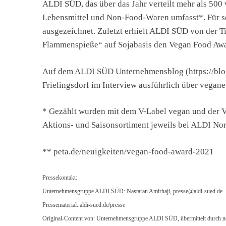
ALDI SÜD, das über das Jahr verteilt mehr als 500
Lebensmittel und Non-Food-Waren umfasst*. Für se
ausgezeichnet. Zuletzt erhielt ALDI SÜD von der T
Flammenspieße“ auf Sojabasis den Vegan Food Awar
Auf dem ALDI SÜD Unternehmensblog (https://blog
Frielingsdorf im Interview ausführlich über vegan
* Gezählt wurden mit dem V-Label vegan und der 
Aktions- und Saisonsortiment jeweils bei ALDI N
** peta.de/neuigkeiten/vegan-food-award-2021
Pressekontakt:
Unternehmensgruppe ALDI SÜD: Nastaran Amirhaji,
presse@aldi-sued.de
Pressematerial: aldi-sued.de/presse
Original-Content von: Unternehmensgruppe ALDI SÜD, übermittelt durch n