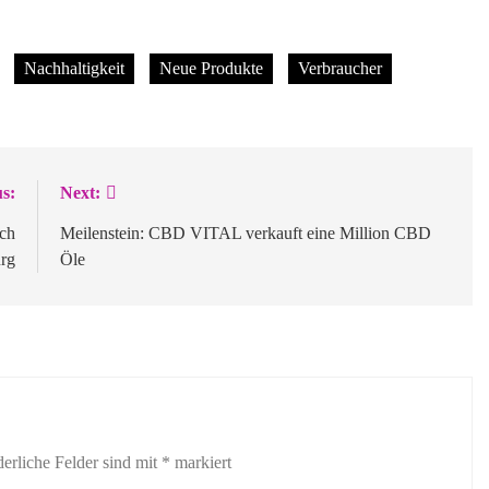
Nachhaltigkeit
Neue Produkte
Verbraucher
s:
Next:
ch
Meilenstein: CBD VITAL verkauft eine Million CBD
rg
Öle
derliche Felder sind mit
*
markiert