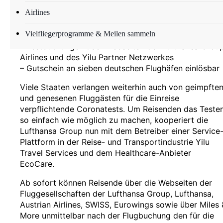
Airlines
– Lufthansa Group, Service-Plattform Yilu und
Healthcare-Anbieter EcoCare machen Reisen wieder
Vielfliegerprogramme & Meilen sammeln
leichter
– Testbuchungen über Webseiten der Lufthansa Grou
Airlines und des Yilu Partner Netzwerkes
– Gutschein an sieben deutschen Flughäfen einlösbar
Viele Staaten verlangen weiterhin auch von geimpfte
und genesenen Fluggästen für die Einreise
verpflichtende Coronatests. Um Reisenden das Teste
so einfach wie möglich zu machen, kooperiert die
Lufthansa Group nun mit dem Betreiber einer Service
Plattform in der Reise- und Transportindustrie Yilu
Travel Services und dem Healthcare-Anbieter
EcoCare.
Ab sofort können Reisende über die Webseiten der
Fluggesellschaften der Lufthansa Group, Lufthansa,
Austrian Airlines, SWISS, Eurowings sowie über Miles 
More unmittelbar nach der Flugbuchung den für die