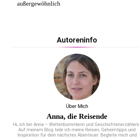
außergewöhnlich
Autoreninfo
Lufthansa City Center erneut für beste
Kundenberatung ausgezeichnet / Handelsblatt-
Studie sieht LCC zum siebten Mal in Folge vor
Über Mich
Cool down am Hintertuxer Gletscher
Anna, die Reisende
Hi, ich bin Anna – Weltenbummlerin und Geschichtenerzählerin
Auf meinem Blog teile ich meine Reisen, Geheimtipps und
Inspiration für dein nächstes Abenteuer. Begleite mich und