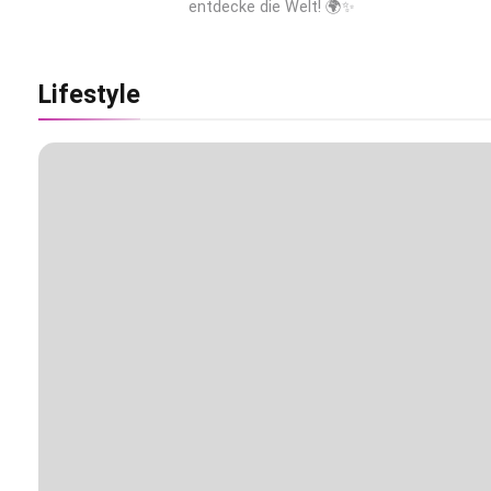
entdecke die Welt! 🌍✨
Ägypten erleben mit Builder Travel: sicher,
persönlich und gut begleitet
Lifestyle