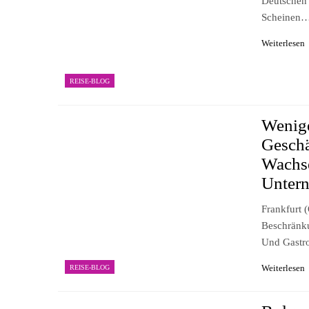
Deutschen 
Scheinen
Weiterlesen
REISE-BLOG
Wenig
Geschä
Wachse
Unter
Frankfurt 
Beschränku
Und Gastr
Weiterlesen
REISE-BLOG