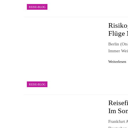
REISE-BLOG
Risiko
Flüge 
Berlin (ot
Immer Wei
Weiterlesen
REISE-BLOG
Reisef
Im So
Frankfurt 