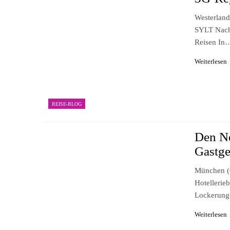
Westerlan
SYLT Nach
Reisen In
Weiterlesen
REISE-BLOG
Den N
Gastge
München (o
Hotellerie
Lockerun
Weiterlesen