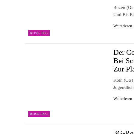
Bozen (ots
Und Bis Ei
Weiterlesen
REISE-BLOG
Der Co
Bei Sc
Zur P
Köln (ots)
Jugendlich
Weiterlesen
REISE-BLOG
3G-Reg