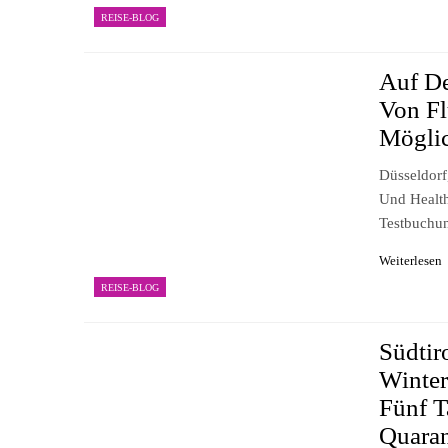
REISE-BLOG
Auf D
Von Fl
Mögli
Düsseldorf
Und Health
Testbuch
Weiterlesen
REISE-BLOG
Südtir
Winter
Fünf T
Quaran