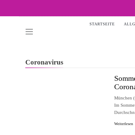
Skip
to
WOW-
content
STARTSEITE
ALL
Coronavirus
Sommer
Coron
München (o
Im Sommer 
Durchschn
Weiterlesen