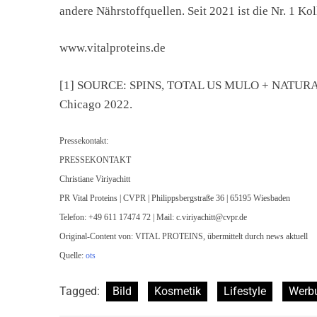
andere Nährstoffquellen. Seit 2021 ist die Nr. 1 
www.vitalproteins.de
[1] SOURCE: SPINS, TOTAL US MULO + NATURAL 
Chicago 2022.
Pressekontakt:
PRESSEKONTAKT
Christiane Viriyachitt
PR Vital Proteins | CVPR | Philippsbergstraße 36 | 65195 Wiesbaden
Telefon: +49 611 17474 72 | Mail:
c.viriyachitt@cvpr.de
Original-Content von: VITAL PROTEINS, übermittelt durch news aktuell
Quelle:
ots
Tagged:
Bild
Kosmetik
Lifestyle
Werb