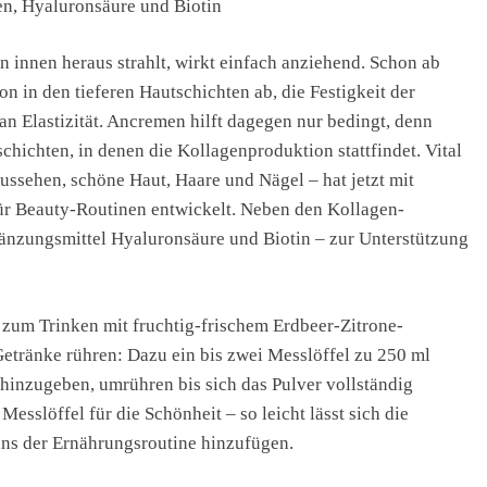
en, Hyaluronsäure und Biotin
on innen heraus strahlt, wirkt einfach anziehend. Schon ab
 in den tieferen Hautschichten ab, die Festigkeit der
an Elastizität. Ancremen hilft dagegen nur bedingt, denn
schichten, in denen die Kollagenproduktion stattfindet. Vital
Aussehen, schöne Haut, Haare und Nägel – hat jetzt mit
 Beauty-Routinen entwickelt. Neben den Kollagen-
gänzungsmittel Hyaluronsäure und Biotin – zur Unterstützung
zum Trinken mit fruchtig-frischem Erdbeer-Zitrone-
Getränke rühren: Dazu ein bis zwei Messlöffel zu 250 ml
.) hinzugeben, umrühren bis sich das Pulver vollständig
esslöffel für die Schönheit – so leicht lässt sich die
ins der Ernährungsroutine hinzufügen.