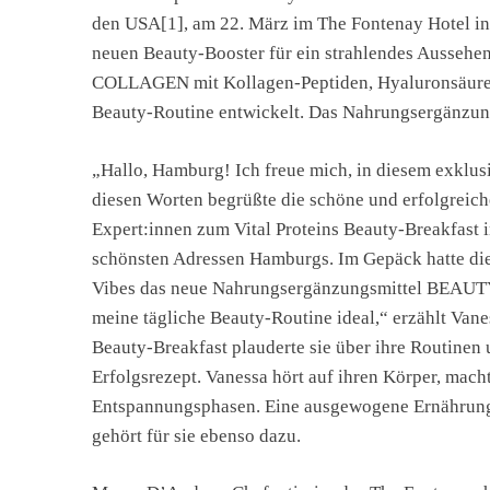
den USA[1], am 22. März im The Fontenay Hotel i
neuen Beauty-Booster für ein strahlendes Ausseh
COLLAGEN mit Kollagen-Peptiden, Hyaluronsäure und
Beauty-Routine entwickelt. Das Nahrungsergänzungsm
„Hallo, Hamburg! Ich freue mich, in diesem exklus
diesen Worten begrüßte die schöne und erfolgreic
Expert:innen zum Vital Proteins Beauty-Breakfast i
schönsten Adressen Hamburgs. Im Gepäck hatte di
Vibes das neue Nahrungsergänzungsmittel BEAUTY
meine tägliche Beauty-Routine ideal,“ erzählt Vane
Beauty-Breakfast plauderte sie über ihre Routinen 
Erfolgsrezept. Vanessa hört auf ihren Körper, mach
Entspannungsphasen. Eine ausgewogene Ernährung 
gehört für sie ebenso dazu.