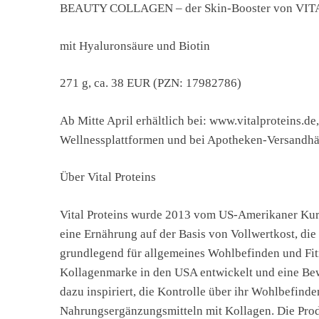
BEAUTY COLLAGEN – der Skin-Booster von VI
mit Hyaluronsäure und Biotin
271 g, ca. 38 EUR (PZN: 17982786)
Ab Mitte April erhältlich bei: www.vitalproteins.d
Wellnessplattformen und bei Apotheken-Versandh
Über Vital Proteins
Vital Proteins wurde 2013 vom US-Amerikaner Kurt
eine Ernährung auf der Basis von Vollwertkost, die
grundlegend für allgemeines Wohlbefinden und Fitne
Kollagenmarke in den USA entwickelt und eine B
dazu inspiriert, die Kontrolle über ihr Wohlbefind
Nahrungsergänzungsmitteln mit Kollagen. Die Produ