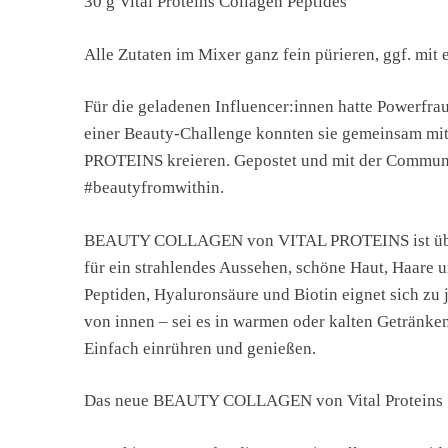
30 g Vital Proteins Collagen Peptides
Alle Zutaten im Mixer ganz fein pürieren, ggf. mit
Für die geladenen Influencer:innen hatte Powerfra
einer Beauty-Challenge konnten sie gemeinsam mi
PROTEINS kreieren. Gepostet und mit der Communi
#beautyfromwithin.
BEAUTY COLLAGEN von VITAL PROTEINS ist übrigen
für ein strahlendes Aussehen, schöne Haut, Haare
Peptiden, Hyaluronsäure und Biotin eignet sich zu
von innen – sei es in warmen oder kalten Getränken
Einfach einrühren und genießen.
Das neue BEAUTY COLLAGEN von Vital Proteins