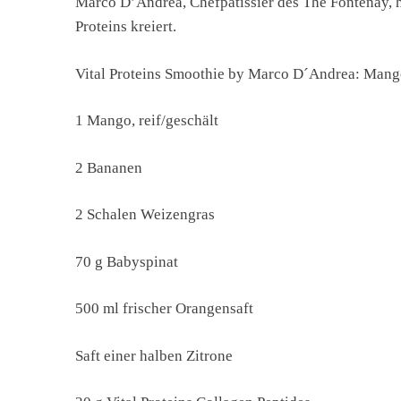
Marco D’Andrea, Chefpatissier des The Fontenay, h
Proteins kreiert.
Vital Proteins Smoothie by Marco D´Andrea: Mang
1 Mango, reif/geschält
2 Bananen
2 Schalen Weizengras
70 g Babyspinat
500 ml frischer Orangensaft
Saft einer halben Zitrone