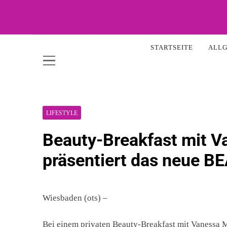
Skip
to
content
WOW-A
STARTSEITE
ALL
LIFESTYLE
Beauty-Breakfast mit Va
präsentiert das neue 
Wiesbaden (ots) –
Bei einem privaten Beauty-Breakfast mit Vanessa Ma