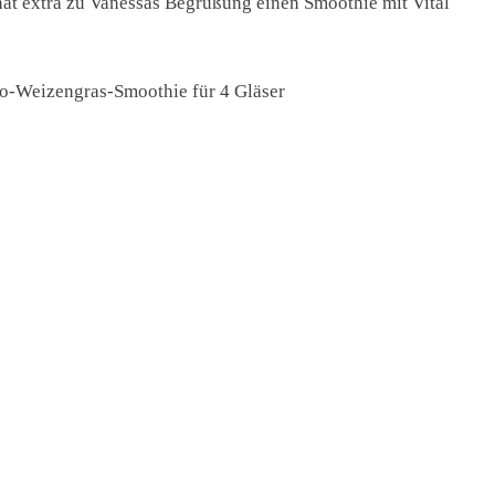
at extra zu Vanessas Begrüßung einen Smoothie mit Vital
o-Weizengras-Smoothie für 4 Gläser