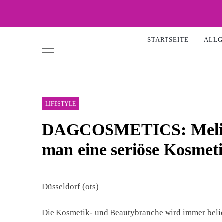
Skip
to
WOW-
content
STARTSEITE
ALL
LIFESTYLE
DAGCOSMETICS: Melis D
man eine seriöse Kosmet
Düsseldorf (ots) –
Die Kosmetik- und Beautybranche wird immer beli