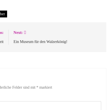
ber
s:
Next:
eit
Ein Museum für den Walzerkönig!
derliche Felder sind mit
*
markiert