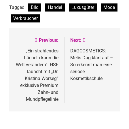
Tagged:
Bild
Handel
Luxusgüter
Mode
Verbraucher
Previous:
Next:
Beitragsnavigation
„Ein strahlendes
DAGCOSMETICS:
Lächeln kann die
Melis Dag klärt auf –
Welt verändern“: HSE
So erkennt man eine
launcht mit „Dr.
seriöse
Kristina Worseg“
Kosmetikschule
exklusive Premium
Zahn- und
Mundpflegelinie