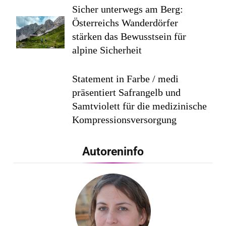
Sicher unterwegs am Berg:
Österreichs Wanderdörfer
stärken das Bewusstsein für
alpine Sicherheit
Statement in Farbe / medi
präsentiert Safrangelb und
Samtviolett für die medizinische
Kompressionsversorgung
PEPE JEANS LONDON AW26
Autoreninfo
Flachste mechanische
Weltzeituhr gewinnt Red Dot:
Best of the Best 2026 / NOMOS