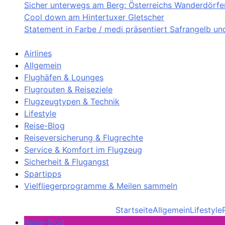
Sicher unterwegs am Berg: Österreichs Wanderdörfer 
Cool down am Hintertuxer Gletscher
Statement in Farbe / medi präsentiert Safrangelb u
Airlines
Allgemein
Flughäfen & Lounges
Flugrouten & Reiseziele
Flugzeugtypen & Technik
Lifestyle
Reise-Blog
Reiseversicherung & Flugrechte
Service & Komfort im Flugzeug
Sicherheit & Flugangst
Spartipps
Vielfliegerprogramme & Meilen sammeln
Startseite
Allgemein
Lifestyle
Reise-Blog