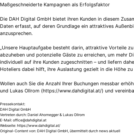
Maßgeschneiderte Kampagnen als Erfolgsfaktor
Die DAH Digital GmbH bietet ihren Kunden in diesem Zusam
Daten erfasst, auf deren Grundlage ein attraktives Außenb
anzusprechen.
„Unsere Hauptaufgabe besteht darin, attraktive Vorteile z
abzuheben und potenzielle Gäste zu erreichen, um mehr Di
individuell auf ihre Kunden zugeschnitten – und liefern dah
Hoteliers dabei hilft, ihre Auslastung gezielt in die Höhe z
Wollen auch Sie die Anzahl Ihrer Buchungen messbar erhöhe
und Lukas Ollrom (https://www.dahdigital.at/) und vereinba
Pressekontakt:
DAH Digital GmbH
Vertreten durch: Daniel Ahornegger & Lukas Ollrom
E-Mail:
office@dahdigital.at
Webseite: https://www.dahdigital.at/
Original-Content von: DAH Digital GmbH, übermittelt durch news aktuell