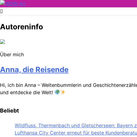
Skip
to
WOW-Air
content
Autoreninfo
Über mich
Anna, die Reisende
Hi, ich bin Anna – Weltenbummlerin und Geschichtenerzähler
und entdecke die Welt!
Beliebt
Wildfluss, Thermenbach und Gletscherseen: Bayern ze
Lufthansa City Center erneut für beste Kundenberat