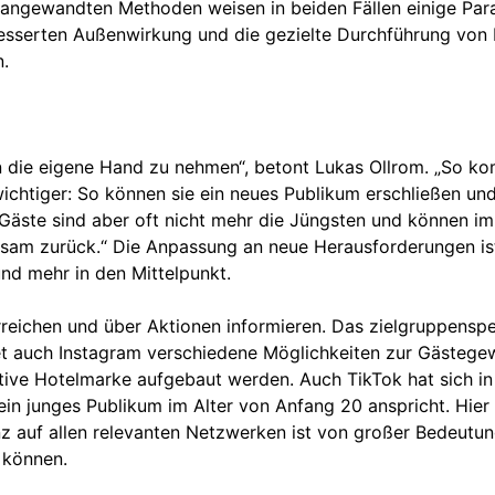
ngewandten Methoden weisen in beiden Fällen einige Parall
sserten Außenwirkung und die gezielte Durchführung von K
.
n die eigene Hand zu nehmen“, betont Lukas Ollrom. „So ko
chtiger: So können sie ein neues Publikum erschließen und
Gäste sind aber oft nicht mehr die Jüngsten und können i
ngsam zurück.“ Die Anpassung an neue Herausforderungen is
und mehr in den Mittelpunkt.
eichen und über Aktionen informieren. Das zielgruppenspezi
tet auch Instagram verschiedene Möglichkeiten zur Gästeg
aktive Hotelmarke aufgebaut werden. Auch TikTok hat sich in
 ein junges Publikum im Alter von Anfang 20 anspricht. Hie
 auf allen relevanten Netzwerken ist von großer Bedeutung
n können.