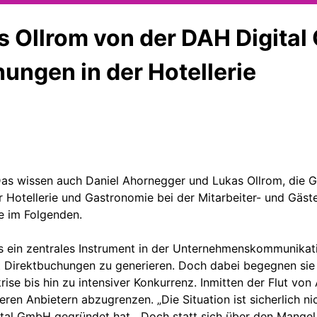
 Ollrom von der DAH Digital
ngen in der Hotellerie
 Das wissen auch Daniel Ahornegger und Lukas Ollrom, die 
er Hotellerie und Gastronomie bei der Mitarbeiter- und G
e im Folgenden.
 als ein zentrales Instrument in der Unternehmenskommunikat
 Direktbuchungen zu generieren. Doch dabei begegnen sie e
ise bis hin zu intensiver Konkurrenz. Inmitten der Flut v
ren Anbietern abzugrenzen. „Die Situation ist sicherlich nic
al GmbH gegründet hat. „Doch statt sich über den Mangel a