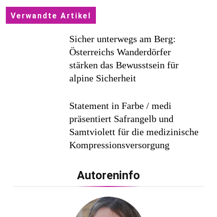
Verwandte Artikel
Sicher unterwegs am Berg:
Österreichs Wanderdörfer
stärken das Bewusstsein für
alpine Sicherheit
Statement in Farbe / medi
präsentiert Safrangelb und
Samtviolett für die medizinische
Kompressionsversorgung
PEPE JEANS LONDON AW26
Autoreninfo