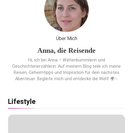
Flachste mechanische
Weltzeituhr gewinnt Red Dot:
Best of the Best 2026 / NOMOS
Glashütte erzielt 94 von 100
Punkten.
Über Mich
Anna, die Reisende
Hi, ich bin Anna – Weltenbummlerin und
Geschichtenerzählerin. Auf meinem Blog teile ich meine
Reisen, Geheimtipps und Inspiration für dein nächstes
Abenteuer. Begleite mich und entdecke die Welt! 🌍✨
Lifestyle