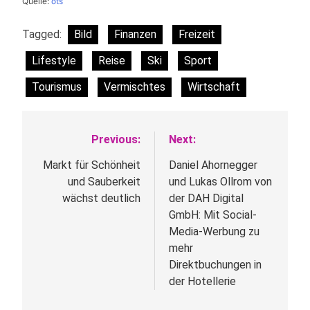
Quelle:
ots
Tagged:
Bild
Finanzen
Freizeit
Lifestyle
Reise
Ski
Sport
Tourismus
Vermischtes
Wirtschaft
Previous:
Next:
Beitragsnavigation
Markt für Schönheit
Daniel Ahornegger
und Sauberkeit
und Lukas Ollrom von
wächst deutlich
der DAH Digital
GmbH: Mit Social-
Media-Werbung zu
mehr
Direktbuchungen in
der Hotellerie