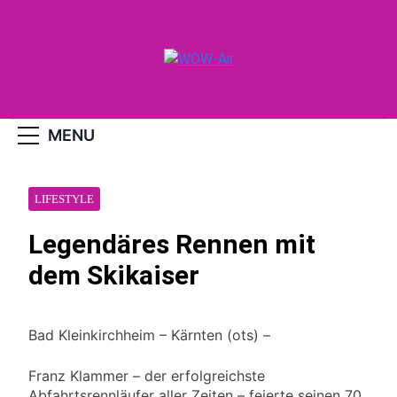
Skip
to
content
WOW-Air
MENU
LIFESTYLE
Legendäres Rennen mit
dem Skikaiser
Bad Kleinkirchheim – Kärnten (ots) –
Franz Klammer – der erfolgreichste
Abfahrtsrennläufer aller Zeiten – feierte seinen 70.