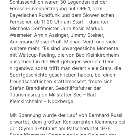
Schlussendlich waren 30 Legenden bei der
Fernseh-Liveübertragung auf ORF 1, dem
Bayerischen Rundfunk und dem Slowenischen
Fernsehen ab 11:20 Uhr am Start – darunter
Michaela Dorfmeister, Jure Kosir, Markus
Wasmeier, Armin Assinger, Jimmy Steiner,
Annemarie Moser-Pröll, Michael Veith und viele
weitere mehr. “Es sind unvergessliche Momente
mit Weltcup-Feeling, die von Bad Kleinkirchheim
ausgehend in die Welt getragen werden. Denn
nirgendwo sonst trifft man derart viele Stars, die
Sportgeschichte geschrieben haben, bei einem
freundschaftlichen Kräftemessen”, freute sich
Stefan Brandlehner, Geschäftsführer der
Tourismusregion Millstätter See – Bad
Kleinkirchheim – Nockberge.
Mit Spannung wurde der Lauf von Bernhard Russi
erwartet, dem größten Konkurrenten Klammers bei
der Olympia-Abfahrt am Patscherkofel 1976.
Franz Klammer: “Damals holte ich Gold mit der