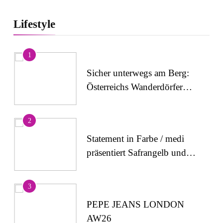
Lifestyle
1
Sicher unterwegs am Berg:
Österreichs Wanderdörfer
stärken das Bewusstsein für
alpine Sicherheit
2
Statement in Farbe / medi
präsentiert Safrangelb und
Samtviolett für die
medizinische
3
Kompressionsversorgung
PEPE JEANS LONDON
AW26