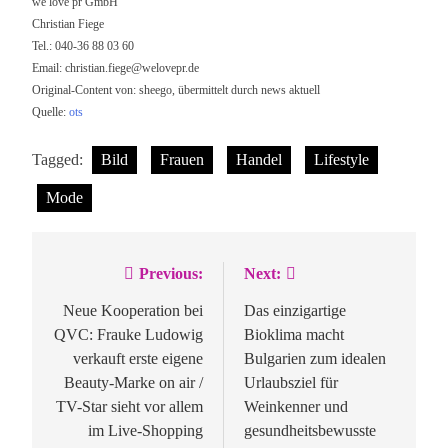
we love pr GmbH
Christian Fiege
Tel.: 040-36 88 03 60
Email:
christian.fiege@welovepr.de
Original-Content von: sheego, übermittelt durch news aktuell
Quelle:
ots
Tagged:
Bild
Frauen
Handel
Lifestyle
Mode
Previous:
Next:
Beitragsnavigation
Neue Kooperation bei
Das einzigartige
QVC: Frauke Ludowig
Bioklima macht
verkauft erste eigene
Bulgarien zum idealen
Beauty-Marke on air /
Urlaubsziel für
TV-Star sieht vor allem
Weinkenner und
im Live-Shopping
gesundheitsbewusste