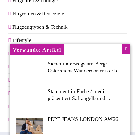
Flughäfen & Lounges
Flugrouten & Reiseziele
Flugzeugtypen & Technik
Lifestyle
Verwandte Artikel
Reise-Blog
Sicher unterwegs am Berg:
Reiseversicherung & Flugrechte
Österreichs Wanderdörfer stärken
das Bewusstsein für alpine
Service & Komfort im Flugzeug
Sicherheit
Statement in Farbe / medi
Sicherheit & Flugangst
präsentiert Safrangelb und
Samtviolett für die medizinische
Spartipps
Kompressionsversorgung
PEPE JEANS LONDON AW26
Vielfliegerprogramme & Meilen sammeln