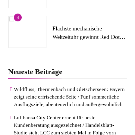
4
Flachste mechanische
Weltzeituhr gewinnt Red Dot:
Best of the Best 2026 /
NOMOS Glashütte erzielt 94
5
von 100 Punkten.
Wenn Kult auf Couture trifft:
Neueste
Beiträge
Capri-Sun setzt modisches
Statement auf der Berlin
Wildfluss, Thermenbach und Gletscherseen: Bayern
Fashion Week
zeigt seine erfrischende Seite / Fünf sommerliche
6
Ausflugsziele, abenteuerlich und außergewöhnlich
Rezertifizierung bestätigt
Qualitätsstandard: Gastein
Lufthansa City Center erneut für beste
erneut mit Österreichischem
Kundenberatung ausgezeichnet / Handelsblatt-
Studie sieht LCC zum siebten Mal in Folge vorn
Wandergütesiegel ausgezeichnet