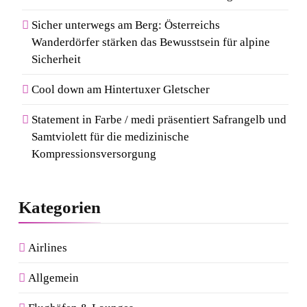
7
Sicher unterwegs am Berg: Österreichs
Kosmetik und Düfte online
Wanderdörfer stärken das Bewusstsein für alpine
kaufen: Die beliebtesten Shops
Sicherheit
in Deutschland
Cool down am Hintertuxer Gletscher
8
Von Mallorca bis Mykonos:
Statement in Farbe / medi präsentiert Safrangelb und
Samtviolett für die medizinische
Der Style-Guide für
Kompressionsversorgung
Südeuropas Top-Destinationen
Kategorien
Airlines
Allgemein