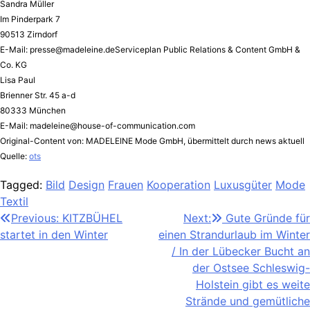
Sandra Müller
Im Pinderpark 7
90513 Zirndorf
E-Mail:
presse@madeleine.deServiceplan
Public Relations & Content GmbH &
Co. KG
Lisa Paul
Brienner Str. 45 a-d
80333 München
E-Mail:
madeleine@house-of-communication.com
Original-Content von: MADELEINE Mode GmbH, übermittelt durch news aktuell
Quelle:
ots
Tagged:
Bild
Design
Frauen
Kooperation
Luxusgüter
Mode
Textil
Beitragsnavigation
Previous:
KITZBÜHEL
Next:
Gute Gründe für
startet in den Winter
einen Strandurlaub im Winter
/ In der Lübecker Bucht an
der Ostsee Schleswig-
Holstein gibt es weite
Strände und gemütliche