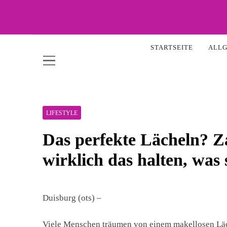
Skip
to
content
WOW-
STARTSEITE
ALL
LIFESTYLE
Das perfekte Lächeln? Z
wirklich das halten, was 
Duisburg (ots) –
Viele Menschen träumen von einem makellosen Läc