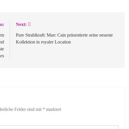
s:
Next:
dem
Pure Strahlkraft: Marc Cain präsentierte seine neueste
and
Kollektion in royaler Location
ste
es
derliche Felder sind mit
*
markiert