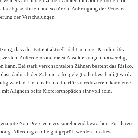
 Veneers auf den einzelnen Zähnen im Labor ermittelt. In
lls abgeschliffen und so für die Anbringung der Veneers
derung der Verschalungen.
ung, dass der Patient aktuell nicht an einer Parodontitis
rt werden. Außerdem sind meist Abschleifungen notwendig,
n kann. Bei stark verschachtelten Zähnen besteht das Risiko,
dass dadurch der Zahnnerv freigelegt oder beschädigt wird.
dig werden. Um das Risiko hierfür zu reduzieren, kann eine
mit Alignern beim Kieferorthopäden sinnvoll sein.
ogenannte Non-Prep-Veneers zunehmend beworben. Für deren
tig. Allerdings sollte gut geprüft werden, ob diese