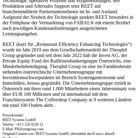
Technologie, operativer Prozesse und Hygienelösungen. Bei
Produktion und Aftersales Support setzt REET auf
branchenetablierte Partnerunternehmen im In- und Ausland.
Aufgrund der Neuheit der Technologie punktet REET besonders in
der Frühphase der Vermarktung von FABAL® mit einem flexibel
nach jeweiligen Kundenanforderungen ausgerichteten
Leistungsangebot.
REET (kurz für „Restaurant Efficiency Enhancing Technologies“)
wurde im Jahr 2019 aus dem Gesellschafterumfeld der Theophil
Group gegründet und seit dem Jahr 2022 hält die Invest AG, der
Private Equity Fond der Raiffeisenbankengruppe Österreichs, eine
Minderheitsbeteiligung. Theophil Group ist eine im Familienbesitz
stehenden österreichische Unternehmensgruppe mit
Investitionsschwerpunkten im Bereich Systemgastronomie und
Immobilien, heraus gegründet. Die Unternehmensgruppe erzielt in
Österreich mit ihren rund 1.000 Mitarbeitern einen Jahresumsatz von
über EUR 100 Millionen und ist international mit dem
Franchisesystem The Coffeeshop Company in 9 weiteren Ländern
mit rund 100 Outlets aktiv.
Pressekontakt:
REET Systems GmbH
Telefon: +43 1 226 0226 12
E-Mail:
PR@reetgroup.com
Original-Content von: REET Systems GmbH, übermittelt durch news aktuell