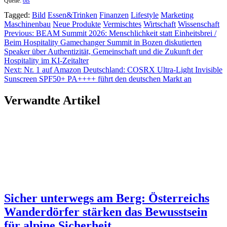
Quelle:
ots
Tagged:
Bild
Essen&Trinken
Finanzen
Lifestyle
Marketing
Maschinenbau
Neue Produkte
Vermischtes
Wirtschaft
Wissenschaft
Beitragsnavigation
Previous:
BEAM Summit 2026: Menschlichkeit statt Einheitsbrei /
Beim Hospitality Gamechanger Summit in Bozen diskutierten
Speaker über Authentizität, Gemeinschaft und die Zukunft der
Hospitality im KI-Zeitalter
Next:
Nr. 1 auf Amazon Deutschland: COSRX Ultra-Light Invisible
Sunscreen SPF50+ PA++++ führt den deutschen Markt an
Verwandte Artikel
Sicher unterwegs am Berg: Österreichs
Wanderdörfer stärken das Bewusstsein
für alpine Sicherheit