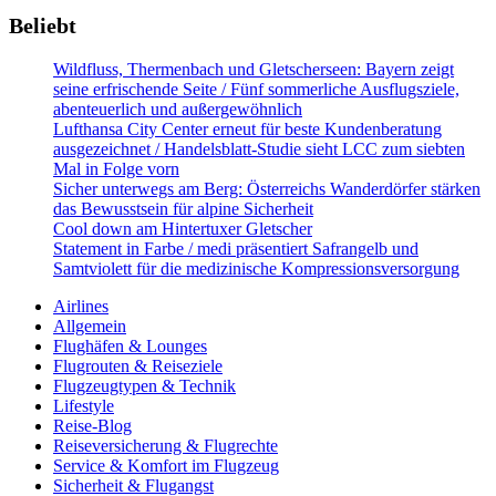
Beliebt
Wildfluss, Thermenbach und Gletscherseen: Bayern zeigt
seine erfrischende Seite / Fünf sommerliche Ausflugsziele,
abenteuerlich und außergewöhnlich
Lufthansa City Center erneut für beste Kundenberatung
ausgezeichnet / Handelsblatt-Studie sieht LCC zum siebten
Mal in Folge vorn
Sicher unterwegs am Berg: Österreichs Wanderdörfer stärken
das Bewusstsein für alpine Sicherheit
Cool down am Hintertuxer Gletscher
Statement in Farbe / medi präsentiert Safrangelb und
Samtviolett für die medizinische Kompressionsversorgung
Airlines
Allgemein
Flughäfen & Lounges
Flugrouten & Reiseziele
Flugzeugtypen & Technik
Lifestyle
Reise-Blog
Reiseversicherung & Flugrechte
Service & Komfort im Flugzeug
Sicherheit & Flugangst