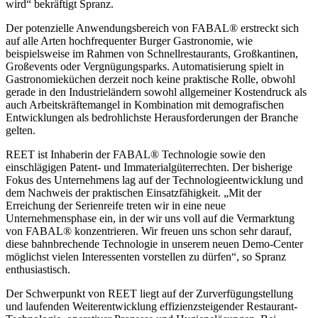
wird“ bekräftigt Spranz.
Der potenzielle Anwendungsbereich von FABAL® erstreckt sich
auf alle Arten hochfrequenter Burger Gastronomie, wie
beispielsweise im Rahmen von Schnellrestaurants, Großkantinen,
Großevents oder Vergnügungsparks. Automatisierung spielt in
Gastronomieküchen derzeit noch keine praktische Rolle, obwohl
gerade in den Industrieländern sowohl allgemeiner Kostendruck als
auch Arbeitskräftemangel in Kombination mit demografischen
Entwicklungen als bedrohlichste Herausforderungen der Branche
gelten.
REET ist Inhaberin der FABAL® Technologie sowie den
einschlägigen Patent- und Immaterialgüterrechten. Der bisherige
Fokus des Unternehmens lag auf der Technologieentwicklung und
dem Nachweis der praktischen Einsatzfähigkeit. „Mit der
Erreichung der Serienreife treten wir in eine neue
Unternehmensphase ein, in der wir uns voll auf die Vermarktung
von FABAL® konzentrieren. Wir freuen uns schon sehr darauf,
diese bahnbrechende Technologie in unserem neuen Demo-Center
möglichst vielen Interessenten vorstellen zu dürfen“, so Spranz
enthusiastisch.
Der Schwerpunkt von REET liegt auf der Zurverfügungstellung
und laufenden Weiterentwicklung effizienzsteigender Restaurant-