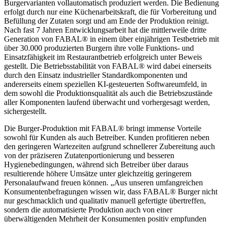
Burgervarianten vollautomatisch produziert werden. Die Bedienung
erfolgt durch nur eine Küchenarbeitskraft, die für Vorbereitung und
Befüllung der Zutaten sorgt und am Ende der Produktion reinigt.
Nach fast 7 Jahren Entwicklungsarbeit hat die mittlerweile dritte
Generation von FABAL® in einem über einjährigen Testbetrieb mit
über 30.000 produzierten Burgern ihre volle Funktions- und
Einsatzfähigkeit im Restaurantbetrieb erfolgreich unter Beweis
gestellt. Die Betriebsstabilität von FABAL® wird dabei einerseits
durch den Einsatz industrieller Standardkomponenten und
andererseits einem speziellen KI-gesteuerten Softwareumfeld, in
dem sowohl die Produktionsqualität als auch die Betriebszustände
aller Komponenten laufend überwacht und vorhergesagt werden,
sichergestellt.
Die Burger-Produktion mit FABAL® bringt immense Vorteile
sowohl für Kunden als auch Betreiber. Kunden profitieren neben
den geringeren Wartezeiten aufgrund schnellerer Zubereitung auch
von der präziseren Zutatenportionierung und besseren
Hygienebedingungen, während sich Betreiber über daraus
resultierende höhere Umsätze unter gleichzeitig geringerem
Personalaufwand freuen können. „Aus unseren umfangreichen
Konsumentenbefragungen wissen wir, dass FABAL® Burger nicht
nur geschmacklich und qualitativ manuell gefertigte übertreffen,
sondern die automatisierte Produktion auch von einer
überwältigenden Mehrheit der Konsumenten positiv empfunden