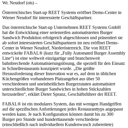
Wr. Neudorf (ots) –
Österreichisches Start-up REET Systems eröffnet Demo-Center in
Wiener Neudorf für interessierte Geschäftspartner.
Das österreichische Start-up Unternehmen REET Systems GmbH
hat die Entwicklung einer serienreifen automatisierten Burger
Sandwich Produktion erfolgreich abgeschlossen und präsentiert sie
ab sofort interessierten Geschäftspartnern im neu eröffnet Demo-
Center in Wiener Neudorf, Niederösterreich. Die von REET
entwickelte FABAL® (kurz für „Fully Automated Burger Assembly
Line“) ist eine weltweit einzigartige und branchenweit
bahnbrechende Automatisierungslösung, die speziell für den Einsatz
in Schnellrestaurants konzipiert wurde. „Die größte
Herausforderung dieser Innovation war es, auf dem in üblichen
Küchengrößen vorhandenen Platzangebot aus über 50
verschiedenen und uneinheitlichen Burgerzutaten automatisiert
unterschiedlichste Burger Sandwiches in hohen Stückzahlen
herzustellen“, erklärt Dieter Spranz, Geschäftsführer der REET.
FABAL® ist ein modulares System, das mit wenigen Handgriffen
auf die spezifischen Anforderungen jedes Restauranttyps angepasst
werden kann. Je nach Konfiguration können damit bis zu 300
Burger pro Stunde und hunderttausende verschiedene
(einschließlich nach individuellem Kundenwusch zubereitete)