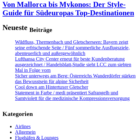
Von Mallorca bis Mykonos: Der Style-
Guide für Südeuropas Top-Destinationen
Neueste
Beiträge
Wildfluss, Thermenbach und Gletscherseen: Bayern zeigt
seine erfrischende Seite / Fünf sommerliche Ausflugsziele,
abenteuerlich und außergewöhnlich
Lufthansa City Center erneut für beste Kundenberatung
ausgezeichnet / Handelsblatt-Studie sieht LCC zum siebten
Mal in Folge vorn
Sicher unterwegs am Berg: Österreichs Wanderdörfer stärken
das Bewusstsein für alpine Sicherheit
Cool down am Hintertuxer Gletscher
Statement in Farbe / medi präsentiert Safrangelb und
Samtviolett für die medizinische Kompressionsversorgung
Kategorien
Airlines
Allgemein
Flughäfen & Lounges