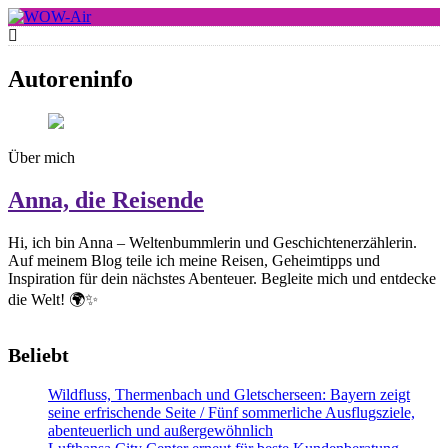
Skip
to
WOW-Air
content
Autoreninfo
Über mich
Anna, die Reisende
Hi, ich bin Anna – Weltenbummlerin und Geschichtenerzählerin.
Auf meinem Blog teile ich meine Reisen, Geheimtipps und
Inspiration für dein nächstes Abenteuer. Begleite mich und entdecke
die Welt! 🌍✨
Beliebt
Wildfluss, Thermenbach und Gletscherseen: Bayern zeigt
seine erfrischende Seite / Fünf sommerliche Ausflugsziele,
abenteuerlich und außergewöhnlich