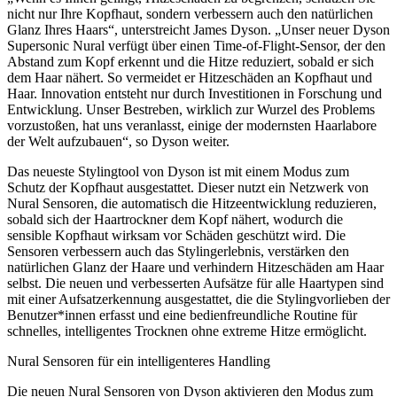
nicht nur Ihre Kopfhaut, sondern verbessern auch den natürlichen
Glanz Ihres Haars“, unterstreicht James Dyson. „Unser neuer Dyson
Supersonic Nural verfügt über einen Time-of-Flight-Sensor, der den
Abstand zum Kopf erkennt und die Hitze reduziert, sobald er sich
dem Haar nähert. So vermeidet er Hitzeschäden an Kopfhaut und
Haar. Innovation entsteht nur durch Investitionen in Forschung und
Entwicklung. Unser Bestreben, wirklich zur Wurzel des Problems
vorzustoßen, hat uns veranlasst, einige der modernsten Haarlabore
der Welt aufzubauen“, so Dyson weiter.
Das neueste Stylingtool von Dyson ist mit einem Modus zum
Schutz der Kopfhaut ausgestattet. Dieser nutzt ein Netzwerk von
Nural Sensoren, die automatisch die Hitzeentwicklung reduzieren,
sobald sich der Haartrockner dem Kopf nähert, wodurch die
sensible Kopfhaut wirksam vor Schäden geschützt wird. Die
Sensoren verbessern auch das Stylingerlebnis, verstärken den
natürlichen Glanz der Haare und verhindern Hitzeschäden am Haar
selbst. Die neuen und verbesserten Aufsätze für alle Haartypen sind
mit einer Aufsatzerkennung ausgestattet, die die Stylingvorlieben der
Benutzer*innen erfasst und eine bedienfreundliche Routine für
schnelles, intelligentes Trocknen ohne extreme Hitze ermöglicht.
Nural Sensoren für ein intelligenteres Handling
Die neuen Nural Sensoren von Dyson aktivieren den Modus zum