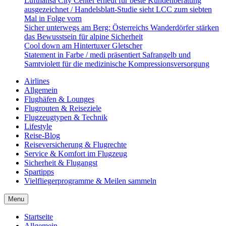
Lufthansa City Center erneut für beste Kundenberatung
ausgezeichnet / Handelsblatt-Studie sieht LCC zum siebten
Mal in Folge vorn
Sicher unterwegs am Berg: Österreichs Wanderdörfer stärken
das Bewusstsein für alpine Sicherheit
Cool down am Hintertuxer Gletscher
Statement in Farbe / medi präsentiert Safrangelb und
Samtviolett für die medizinische Kompressionsversorgung
Airlines
Allgemein
Flughäfen & Lounges
Flugrouten & Reiseziele
Flugzeugtypen & Technik
Lifestyle
Reise-Blog
Reiseversicherung & Flugrechte
Service & Komfort im Flugzeug
Sicherheit & Flugangst
Spartipps
Vielfliegerprogramme & Meilen sammeln
Menu
Startseite
Allgemein