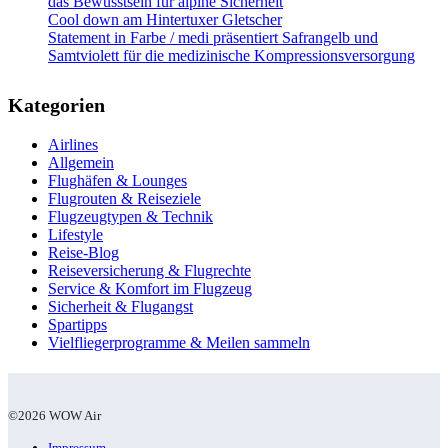
das Bewusstsein für alpine Sicherheit
Cool down am Hintertuxer Gletscher
Statement in Farbe / medi präsentiert Safrangelb und
Samtviolett für die medizinische Kompressionsversorgung
Kategorien
Airlines
Allgemein
Flughäfen & Lounges
Flugrouten & Reiseziele
Flugzeugtypen & Technik
Lifestyle
Reise-Blog
Reiseversicherung & Flugrechte
Service & Komfort im Flugzeug
Sicherheit & Flugangst
Spartipps
Vielfliegerprogramme & Meilen sammeln
©2026 WOW Air
Impressum