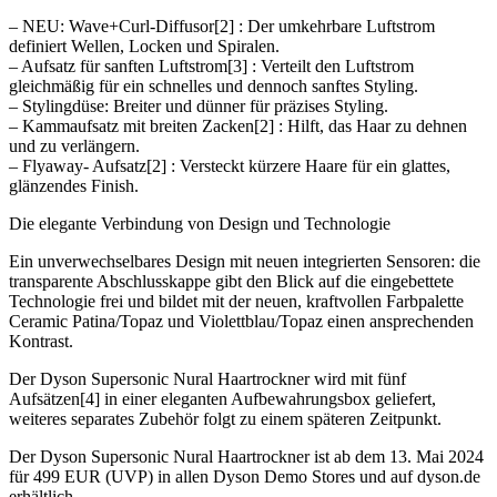
– NEU: Wave+Curl-Diffusor[2] : Der umkehrbare Luftstrom
definiert Wellen, Locken und Spiralen.
– Aufsatz für sanften Luftstrom[3] : Verteilt den Luftstrom
gleichmäßig für ein schnelles und dennoch sanftes Styling.
– Stylingdüse: Breiter und dünner für präzises Styling.
– Kammaufsatz mit breiten Zacken[2] : Hilft, das Haar zu dehnen
und zu verlängern.
– Flyaway- Aufsatz[2] : Versteckt kürzere Haare für ein glattes,
glänzendes Finish.
Die elegante Verbindung von Design und Technologie
Ein unverwechselbares Design mit neuen integrierten Sensoren: die
transparente Abschlusskappe gibt den Blick auf die eingebettete
Technologie frei und bildet mit der neuen, kraftvollen Farbpalette
Ceramic Patina/Topaz und Violettblau/Topaz einen ansprechenden
Kontrast.
Der Dyson Supersonic Nural Haartrockner wird mit fünf
Aufsätzen[4] in einer eleganten Aufbewahrungsbox geliefert,
weiteres separates Zubehör folgt zu einem späteren Zeitpunkt.
Der Dyson Supersonic Nural Haartrockner ist ab dem 13. Mai 2024
für 499 EUR (UVP) in allen Dyson Demo Stores und auf dyson.de
erhältlich.