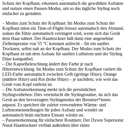
Schutz der Kopfhaut, erkennen automatisch die gewählten Aufsätze
und nutzen einen Pausen-Modus, um so das tägliche Styling noch
einfacher zu gestalten.
– Modus zum Schutz der Kopfhaut: Im Modus zum Schutz der
Kopfhaut misst ein Time-of-Flight-Sensor automatisch den Abstand,
sodass die Hitze automatisch verringert wird, wenn sich das Gerät
dem Haar nähert. Der Haartrockner hält dann eine angenehme
Zieltemperatur von 55 °C konstant aufrecht – für ein sanftes
Trocknen, selbst nah an der Kopfhaut. Der Modus zum Schutz der
Kopfhaut ist mit dem Aufsatz für sanften Luftstrom und der Styling
Düse kompatibel.
– Die Kapselbeleuchtung ändert ihre Farbe je nach
Hitzeentwicklung: Im Modus zum Schutz der Kopfhaut variiert die
LED-Farbe automatisch zwischen Gelb (geringe Hitze), Orange
(mittlere Hitze) und Rot (hohe Hitze) – je nachdem, wie weit das
Gerät vom Kopf entfernt ist.
– Die Aufsatzerkennung merkt sich die persönlichen
Stylingvorlieben: Dies vereinfacht die Stylingroutine, da sich das
Gerät an den bevorzugten Stylingmodus der Benutzer*innen
anpasst. Es speichert die zuletzt verwendeten Wärme- und
Luftstromeinstellungen für jeden Aufsatz und wendet sie
automatisch beim nächsten Einsatz wieder an.
– Pausenerkennung für einfachere Routinen: Der Dyson Supersonic
Nural Haartrockner verfügt außerdem über einen