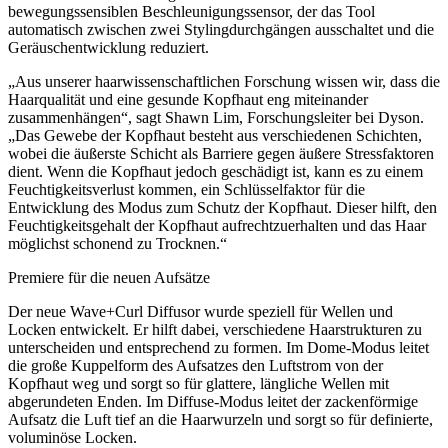
bewegungssensiblen Beschleunigungssensor, der das Tool
automatisch zwischen zwei Stylingdurchgängen ausschaltet und die
Geräuschentwicklung reduziert.
„Aus unserer haarwissenschaftlichen Forschung wissen wir, dass die
Haarqualität und eine gesunde Kopfhaut eng miteinander
zusammenhängen“, sagt Shawn Lim, Forschungsleiter bei Dyson.
„Das Gewebe der Kopfhaut besteht aus verschiedenen Schichten,
wobei die äußerste Schicht als Barriere gegen äußere Stressfaktoren
dient. Wenn die Kopfhaut jedoch geschädigt ist, kann es zu einem
Feuchtigkeitsverlust kommen, ein Schlüsselfaktor für die
Entwicklung des Modus zum Schutz der Kopfhaut. Dieser hilft, den
Feuchtigkeitsgehalt der Kopfhaut aufrechtzuerhalten und das Haar
möglichst schonend zu Trocknen.“
Premiere für die neuen Aufsätze
Der neue Wave+Curl Diffusor wurde speziell für Wellen und
Locken entwickelt. Er hilft dabei, verschiedene Haarstrukturen zu
unterscheiden und entsprechend zu formen. Im Dome-Modus leitet
die große Kuppelform des Aufsatzes den Luftstrom von der
Kopfhaut weg und sorgt so für glattere, längliche Wellen mit
abgerundeten Enden. Im Diffuse-Modus leitet der zackenförmige
Aufsatz die Luft tief an die Haarwurzeln und sorgt so für definierte,
voluminöse Locken.