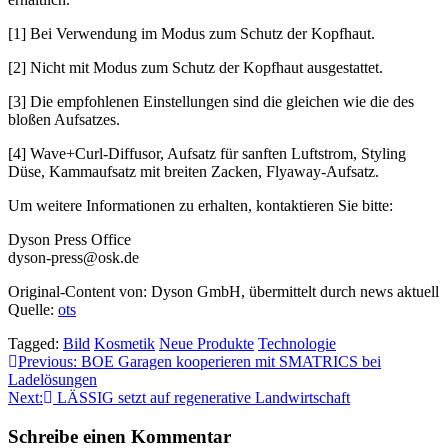
[1] Bei Verwendung im Modus zum Schutz der Kopfhaut.
[2] Nicht mit Modus zum Schutz der Kopfhaut ausgestattet.
[3] Die empfohlenen Einstellungen sind die gleichen wie die des
bloßen Aufsatzes.
[4] Wave+Curl-Diffusor, Aufsatz für sanften Luftstrom, Styling
Düse, Kammaufsatz mit breiten Zacken, Flyaway-Aufsatz.
Um weitere Informationen zu erhalten, kontaktieren Sie bitte:
Dyson Press Office
dyson-press@osk.de
Original-Content von: Dyson GmbH, übermittelt durch news aktuell
Quelle:
ots
Tagged:
Bild
Kosmetik
Neue Produkte
Technologie
Beitragsnavigation
Previous:
BOE Garagen kooperieren mit SMATRICS bei
Ladelösungen
Next:
LÄSSIG setzt auf regenerative Landwirtschaft
Schreibe einen Kommentar