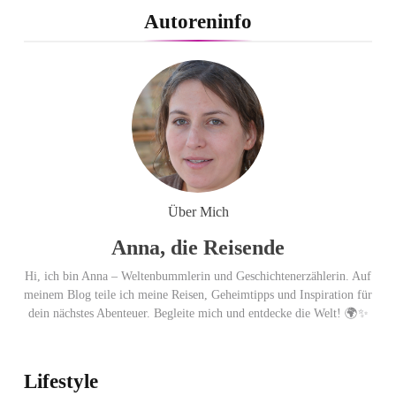
PEPE JEANS LONDON AW26
Autoreninfo
Flachste mechanische
Weltzeituhr gewinnt Red Dot:
Best of the Best 2026 / NOMOS
Glashütte erzielt 94 von 100
Punkten.
Über Mich
Anna, die Reisende
Hi, ich bin Anna – Weltenbummlerin und Geschichtenerzählerin. Auf
meinem Blog teile ich meine Reisen, Geheimtipps und Inspiration für
dein nächstes Abenteuer. Begleite mich und entdecke die Welt! 🌍✨
Lifestyle