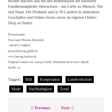
leichter machen und mit den Bedürfnissen der einzelnen
Familienmitglieder mitwachsen – aus Liebe zu Mensch, Tier
und Natur. Die Produkte sind in 50 Ländern in stationären
Geschäften und Online-Stores sowie im eigenen Online-
Shop zu finden.
Pressekontakt:
Frau Laure Monien-Bertrando
+49 6073 74489-0
presse@laessig-gmbh.de
www.laessig-fashion.de
Original-Content von: Lässig GmbH, übermittelt durch news aktuell
Quelle:
ots
Tagged:
Bild
Kooperation
Landwirtschaft
Mode
Nachhaltigkeit
Textil
Previous:
Next:
Beitragsnavigation