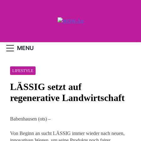
Skip
to
content
WOW-Air
MENU
LIFESTYLE
LÄSSIG setzt auf
regenerative Landwirtschaft
Babenhausen (ots) –
Von Beginn an sucht LÄSSIG immer wieder nach neuen,
innovativen Wegen, um seine Produkte noch fairer,