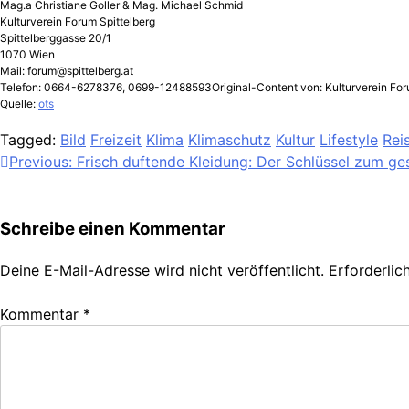
Mag.a Christiane Goller & Mag. Michael Schmid
Kulturverein Forum Spittelberg
Spittelberggasse 20/1
1070 Wien
Mail:
forum@spittelberg.at
Telefon: 0664-6278376, 0699-12488593Original-Content von: Kulturverein Forum
Quelle:
ots
Tagged:
Bild
Freizeit
Klima
Klimaschutz
Kultur
Lifestyle
Rei
Beitragsnavigation
Previous:
Frisch duftende Kleidung: Der Schlüssel zum ge
Schreibe einen Kommentar
Deine E-Mail-Adresse wird nicht veröffentlicht.
Erforderlic
Kommentar
*