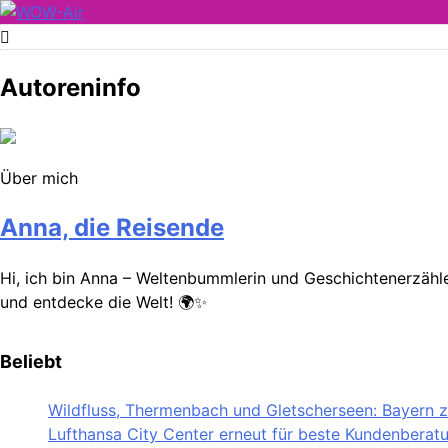
Skip
to
WOW-Air
content
Autoreninfo
Über mich
Anna, die Reisende
Hi, ich bin Anna – Weltenbummlerin und Geschichtenerzähler
und entdecke die Welt! 🌍✨
Beliebt
Wildfluss, Thermenbach und Gletscherseen: Bayern ze
Lufthansa City Center erneut für beste Kundenberat