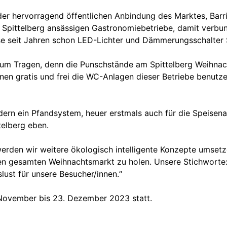
der hervorragend öffentlichen Anbindung des Marktes, Barri
 Spittelberg ansässigen Gastronomiebetriebe, damit verbun
se seit Jahren schon LED-Lichter und Dämmerungsschalter 
zum Tragen, denn die Punschstände am Spittelberg Weihna
en gratis und frei die WC-Anlagen dieser Betriebe benutzen
n ein Pfandsystem, heuer erstmals auch für die Speisenaus
telberg eben.
erden wir weitere ökologisch intelligente Konzepte umsetze
den gesamten Weihnachtsmarkt zu holen. Unsere Stichworte: 
lust für unsere Besucher/innen.“
November bis 23. Dezember 2023 statt.