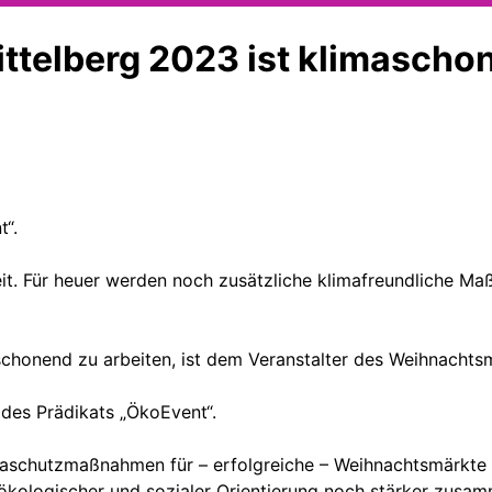
ttelberg 2023 ist klimascho
“.
gkeit. Für heuer werden noch zusätzliche klimafreundliche 
chonend zu arbeiten, ist dem Veranstalter des Weihnacht
 des Prädikats „ÖkoEvent“.
aschutzmaßnahmen für – erfolgreiche – Weihnachtsmärkte unv
n ökologischer und sozialer Orientierung noch stärker zu