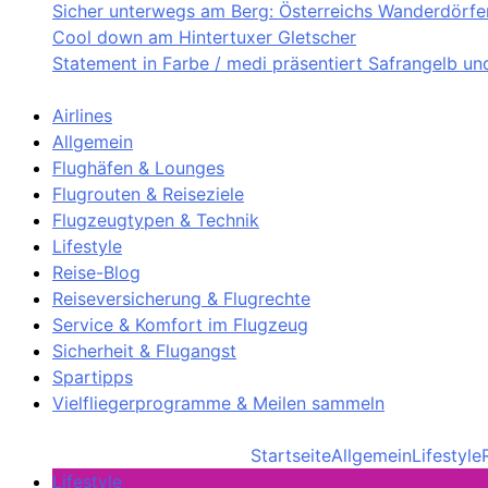
Sicher unterwegs am Berg: Österreichs Wanderdörfer 
Cool down am Hintertuxer Gletscher
Statement in Farbe / medi präsentiert Safrangelb u
Airlines
Allgemein
Flughäfen & Lounges
Flugrouten & Reiseziele
Flugzeugtypen & Technik
Lifestyle
Reise-Blog
Reiseversicherung & Flugrechte
Service & Komfort im Flugzeug
Sicherheit & Flugangst
Spartipps
Vielfliegerprogramme & Meilen sammeln
Startseite
Allgemein
Lifestyle
Lifestyle