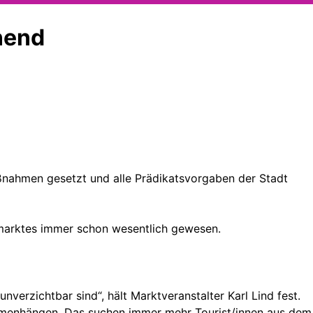
nend
Maßnahmen gesetzt und alle Prädikatsvorgaben der Stadt
smarktes immer schon wesentlich gewesen.
erzichtbar sind“, hält Marktveranstalter Karl Lind fest.
sammenhängen. Das suchen immer mehr Tourist/innen aus dem