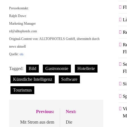
F
Pressekontakt:
Ralph Duwe
Li
Marketing Manager
rd@alltophotels.com
R
Original-Content von: ALLTOPHOTELS GmbH, übermittelt durch
R
news aktuell
F
Quelle:
ots
S
Tagged:
Bild
Gastronomie
Hotellerie
F
Künstliche Intelligenz
Software
Si
Tourismus
Sp
V
Previous:
Next:
Beitragsnavigation
M
Mit Strom aus dem
Die