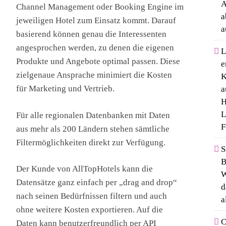
A
Channel Management oder Booking Engine im
a
jeweiligen Hotel zum Einsatz kommt. Darauf
a
basierend können genau die Interessenten
angesprochen werden, zu denen die eigenen
L
Produkte und Angebote optimal passen. Diese
e
zielgenaue Ansprache minimiert die Kosten
K
für Marketing und Vertrieb.
a
H
L
Für alle regionalen Datenbanken mit Daten
F
aus mehr als 200 Ländern stehen sämtliche
Filtermöglichkeiten direkt zur Verfügung.
S
B
Der Kunde von AllTopHotels kann die
W
Datensätze ganz einfach per „drag and drop“
d
nach seinen Bedürfnissen filtern und auch
a
ohne weitere Kosten exportieren. Auf die
C
Daten kann benutzerfreundlich per API