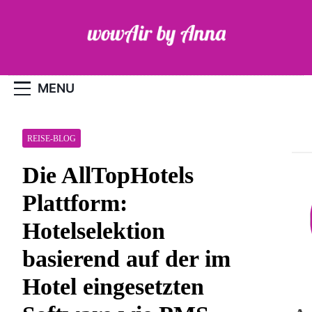
Skip
to
content
WOW-Air
MENU
REISE-BLOG
Die AllTopHotels
Plattform:
Hotelselektion
basierend auf der im
Hotel eingesetzten