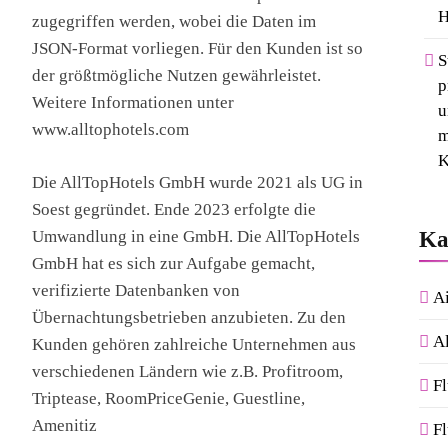
H
zugegriffen werden, wobei die Daten im
JSON-Format vorliegen. Für den Kunden ist so
S
der größtmögliche Nutzen gewährleistet.
p
Weitere Informationen unter
u
www.alltophotels.com
m
K
Die AllTopHotels GmbH wurde 2021 als UG in
Soest gegründet. Ende 2023 erfolgte die
Ka
Umwandlung in eine GmbH. Die AllTopHotels
GmbH hat es sich zur Aufgabe gemacht,
verifizierte Datenbanken von
Ai
Übernachtungsbetrieben anzubieten. Zu den
A
Kunden gehören zahlreiche Unternehmen aus
verschiedenen Ländern wie z.B. Profitroom,
F
Triptease, RoomPriceGenie, Guestline,
Amenitiz
Fl