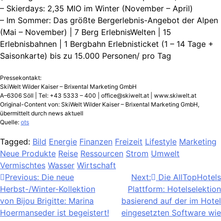
– Skierdays: 2,35 MIO im Winter (November – April)
– Im Sommer: Das größte Bergerlebnis-Angebot der Alpen
(Mai – November) | 7 Berg ErlebnisWelten | 15
Erlebnisbahnen | 1 Bergbahn Erlebnisticket (1 – 14 Tage +
Saisonkarte) bis zu 15.000 Personen/ pro Tag
Pressekontakt:
SkiWelt Wilder Kaiser – Brixental Marketing GmbH
A–6306 Söll | Tel: +43 5333 – 400 |
office@skiwelt.at
| www.skiwelt.at
Original-Content von: SkiWelt Wilder Kaiser – Brixental Marketing GmbH,
übermittelt durch news aktuell
Quelle:
ots
Tagged:
Bild
Energie
Finanzen
Freizeit
Lifestyle
Marketing
Neue Produkte
Reise
Ressourcen
Strom
Umwelt
Vermischtes
Wasser
Wirtschaft
Beitragsnavigation
Previous:
Die neue
Next:
Die AllTopHotels
Herbst-/Winter-Kollektion
Plattform: Hotelselektion
von Bijou Brigitte: Marina
basierend auf der im Hotel
Hoermanseder ist begeistert!
eingesetzten Software wie