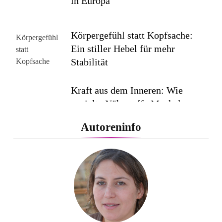
in Europa
Körpergefühl statt Kopfsache:
Ein stiller Hebel für mehr
Stabilität
Kraft aus dem Inneren: Wie
gezielte Nährstoffe Muskeln
leistungsfähig halten
Autoreninfo
Regeneration im Sport: Warum
Erholung der wahre
Leistungsbooster ist