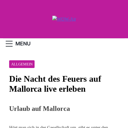
Skip
to
content
WOW-Air
MENU
ALLGEMEIN
Die Nacht des Feuers auf
Mallorca live erleben
Urlaub auf Mallorca
Hört man sich in der Gesellschaft um, gibt es unter den