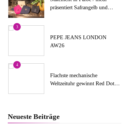
präsentiert Safrangelb und
Samtviolett für die
medizinische
3
Kompressionsversorgung
PEPE JEANS LONDON
AW26
4
Flachste mechanische
Weltzeituhr gewinnt Red Dot:
Best of the Best 2026 /
NOMOS Glashütte erzielt 94
5
von 100 Punkten.
Wenn Kult auf Couture trifft:
Neueste
Beiträge
Capri-Sun setzt modisches