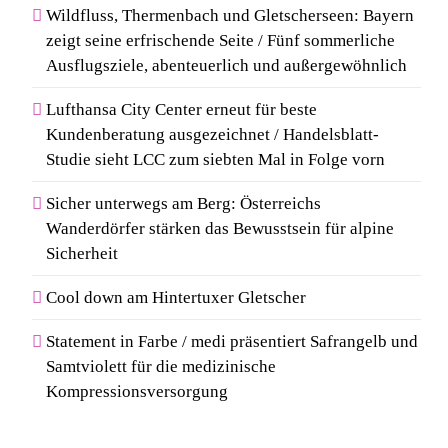
Statement auf der Berlin
Wildfluss, Thermenbach und Gletscherseen: Bayern
Fashion Week
zeigt seine erfrischende Seite / Fünf sommerliche
6
Ausflugsziele, abenteuerlich und außergewöhnlich
Rezertifizierung bestätigt
Qualitätsstandard: Gastein
Lufthansa City Center erneut für beste
erneut mit Österreichischem
Kundenberatung ausgezeichnet / Handelsblatt-
Studie sieht LCC zum siebten Mal in Folge vorn
Wandergütesiegel ausgezeichnet
7
Sicher unterwegs am Berg: Österreichs
Kosmetik und Düfte online
Wanderdörfer stärken das Bewusstsein für alpine
kaufen: Die beliebtesten Shops
Sicherheit
in Deutschland
Cool down am Hintertuxer Gletscher
8
Von Mallorca bis Mykonos:
Statement in Farbe / medi präsentiert Safrangelb und
Samtviolett für die medizinische
Der Style-Guide für
Kompressionsversorgung
Südeuropas Top-Destinationen